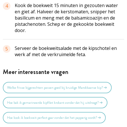
Kook de boekweit 15 minuten in gezouten water
4
en giet af. Halveer de kerstomaten, snipper het
basilicum en meng met de balsamicoazijn en de
pistachenoten. Schep er de gekookte boekweit
door.
Serveer de boekweitsalade met de kipschotel en
5
werk af met de verkruimelde feta.
Meer interessante vragen
Welke frisse bijgerechten passen goed bij kruidige Marokkaanse kip?
Hoe bak ik gemarineerde kipfilet krokant zonder dat hij uitdroogt?
Hoe kook ik boekweit perfect gaar zonder dat het papperig wordt?