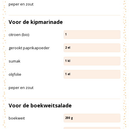
peper en zout
Voor de kipmarinade
citroen (bio)
1
gerookt paprikapoeder
2
el
sumak
1
kl
olijfolie
1
el
peper en zout
Voor de boekweitsalade
boekweit
200
g