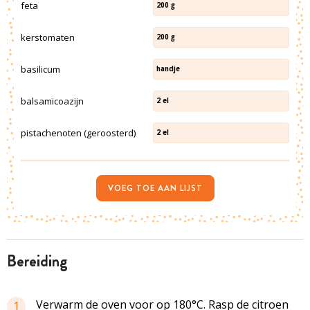
feta
200
g
kerstomaten
200
g
basilicum
handje
balsamicoazijn
2
el
pistachenoten (geroosterd)
2
el
VOEG TOE AAN LIJST
bereiding
Verwarm de oven voor op 180°C. Rasp de citroen
1