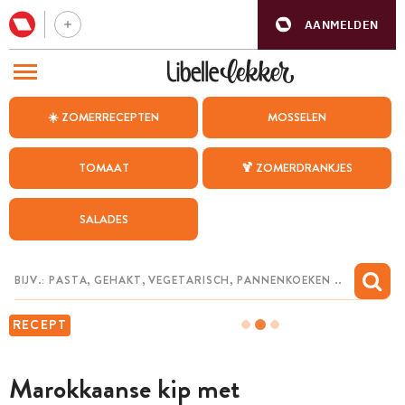
AANMELDEN
BEZOEK ONZE ANDERE WEBSITES
☀️ ZOMERRECEPTEN
MOSSELEN
RECEPTEN
TOMAAT
🍹 ZOMERDRANKJES
WEEKMENU
SALADES
CHAT MET MAIA
INSPIRATIE
MIJN BEWAARDE RECEPTEN
RECEPT
Marokkaanse kip met