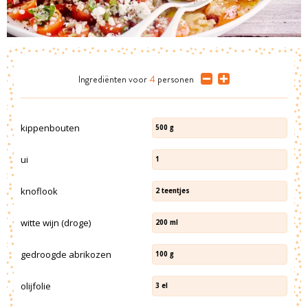
Ingrediënten
voor
4
personen
kippenbouten
500
g
ui
1
knoflook
2
teentjes
witte wijn (droge)
200
ml
gedroogde abrikozen
100
g
olijfolie
3
el