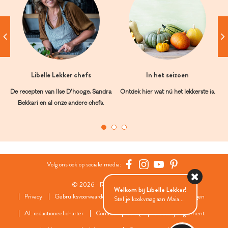
Libelle Lekker chefs
In het seizoen
De recepten van Ilse D’hooge, Sandra
Ontdek hier wat nú het lekkerste is.
Bekkari en al onze andere chefs.
Volg ons ook op sociale media:
© 2026 - Roularta Media Group
Welkom bij Libelle Lekker!
Privacy
Gebruiksvoorwaarden
Cookies
Cookies instellingen
Stel je kookvraag aan Maia...
AI: redactioneel charter
Contact
FAQ
Wedstrijdreglement