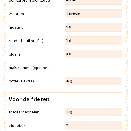
donkerbruin bier (zoet)
660
ml
wit brood
1
sneetje
mosterd
1
el
runderbouillon (PH)
1
el
bloem
3
el
maïszetmeel (optioneel)
boter (+ extra)
40
g
Voor de frieten
frietaardappelen
1
kg
eidooiers
2