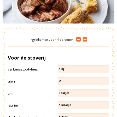
Ingrediënten
voor
4
personen
Voor de stoverij
varkensstoofvlees
1
kg
uien
2
tijm
3
takjes
laurier
1
blaadje