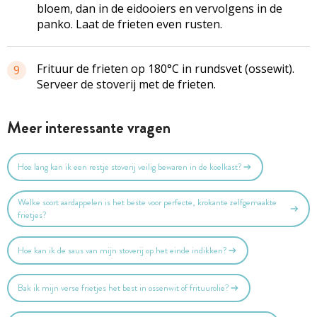
bloem, dan in de eidooiers en vervolgens in de
panko. Laat de frieten even rusten.
Frituur de frieten op 180°C in rundsvet (ossewit).
9
Serveer de stoverij met de frieten.
Meer interessante vragen
Hoe lang kan ik een restje stoverij veilig bewaren in de koelkast?
Welke soort aardappelen is het beste voor perfecte, krokante zelfgemaakte
frietjes?
Hoe kan ik de saus van mijn stoverij op het einde indikken?
Bak ik mijn verse frietjes het best in ossenwit of frituurolie?