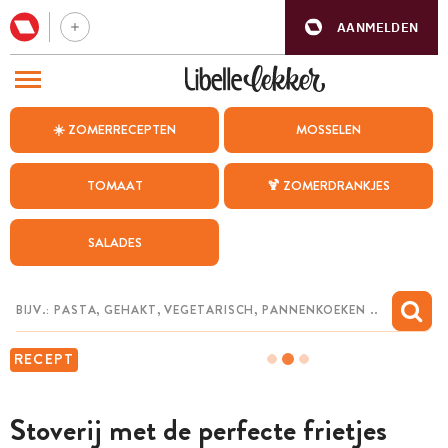
AANMELDEN
BEZOEK ONZE ANDERE WEBSITES
☀️ ZOMERRECEPTEN
MOSSELEN
RECEPTEN
TOMAAT
🍹 ZOMERDRANKJES
WEEKMENU
SALADES
CHAT MET MAIA
INSPIRATIE
MIJN BEWAARDE RECEPTEN
RECEPT
Stoverij met de perfecte frietjes