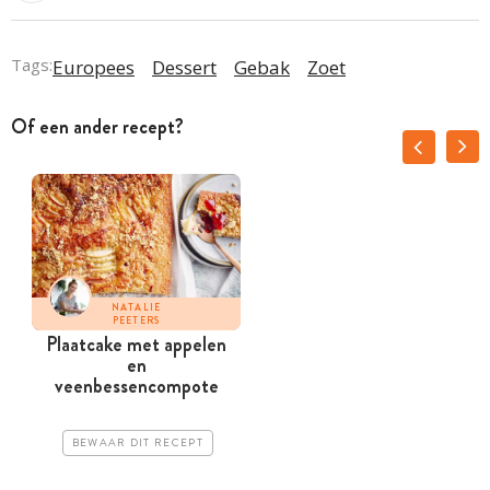
Tags:
Europees
Dessert
Gebak
Zoet
Of een ander recept?
NATALIE
PEETERS
Plaatcake met appelen
P
en
veenbessencompote
BEWAAR DIT RECEPT