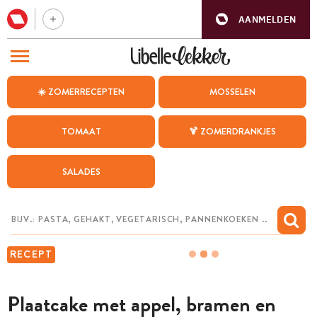
AANMELDEN
BEZOEK ONZE ANDERE WEBSITES
☀️ ZOMERRECEPTEN
MOSSELEN
RECEPTEN
TOMAAT
🍹 ZOMERDRANKJES
WEEKMENU
SALADES
CHAT MET MAIA
INSPIRATIE
MIJN BEWAARDE RECEPTEN
RECEPT
Plaatcake met appel, bramen en