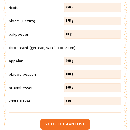
ricotta
250
g
bloem (+ extra)
175
g
bakpoeder
10
g
citroenschil (geraspt, van 1 biocitroen)
appelen
400
g
blauwe bessen
100
g
braambessen
100
g
kristalsuiker
5
el
VOEG TOE AAN LIJST