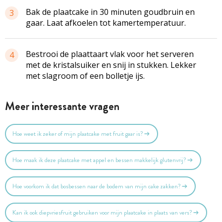
Bak de plaatcake in 30 minuten goudbruin en
3
gaar. Laat afkoelen tot kamertemperatuur.
Bestrooi de plaattaart vlak voor het serveren
4
met de kristalsuiker en snij in stukken. Lekker
met slagroom of een bolletje ijs.
Meer interessante vragen
Hoe weet ik zeker of mijn plaatcake met fruit gaar is?
Hoe maak ik deze plaatcake met appel en bessen makkelijk glutenvrij?
Hoe voorkom ik dat bosbessen naar de bodem van mijn cake zakken?
Kan ik ook diepvriesfruit gebruiken voor mijn plaatcake in plaats van vers?