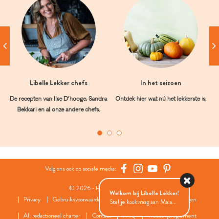
Libelle Lekker chefs
In het seizoen
De recepten van Ilse D’hooge, Sandra
Ontdek hier wat nú het lekkerste is.
Bekkari en al onze andere chefs.
Volg ons ook op sociale media:
© 2026 - Roularta Media Group
Welkom bij Libelle Lekker!
Privacy
Gebruiksvoorwaarden
Cookies
Cookies instellingen
Stel je kookvraag aan Maia...
AI: redactioneel charter
Contact
FAQ
Wedstrijdreglement