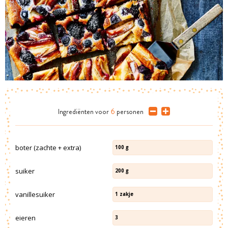
Ingrediënten
voor
6
personen
boter (zachte + extra)
100
g
suiker
200
g
vanillesuiker
1
zakje
eieren
3