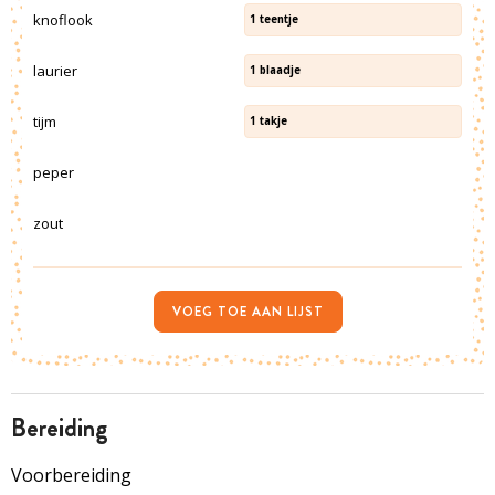
knoflook
1
teentje
laurier
1
blaadje
tijm
1
takje
peper
zout
VOEG TOE AAN LIJST
bereiding
Voorbereiding