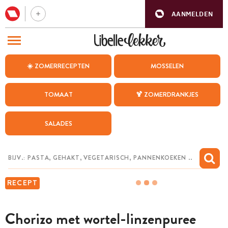
AANMELDEN
BEZOEK ONZE ANDERE WEBSITES
☀️ ZOMERRECEPTEN
MOSSELEN
RECEPTEN
TOMAAT
🍹 ZOMERDRANKJES
WEEKMENU
SALADES
CHAT MET MAIA
INSPIRATIE
MIJN BEWAARDE RECEPTEN
RECEPT
Chorizo met wortel-linzenpuree