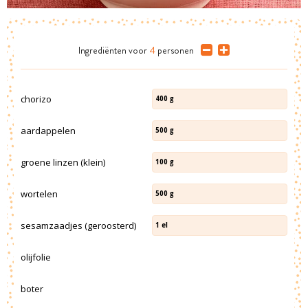
Ingrediënten
voor
4
personen
chorizo
400
g
aardappelen
500
g
groene linzen (klein)
100
g
wortelen
500
g
sesamzaadjes (geroosterd)
1
el
olijfolie
boter