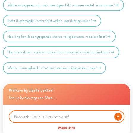
Welke aardappelen zijn het meest geschikt voor een wortel-linzenpuree?
Moet ik gedroogde linzen altijd weken voor ik ze ga koken?
Hoe lang kan ik een geopende chorizo veilig bewaren in de koelkast?
Hoe maak ik een wortel-linzenpuree minder pikant voor de kinderen?
Welke linzen gebruik ik het best voor een zijdezachte puree?
Welkom bij Libelle Lekker!
Stel je kookvraag aan Maia...
Meer info