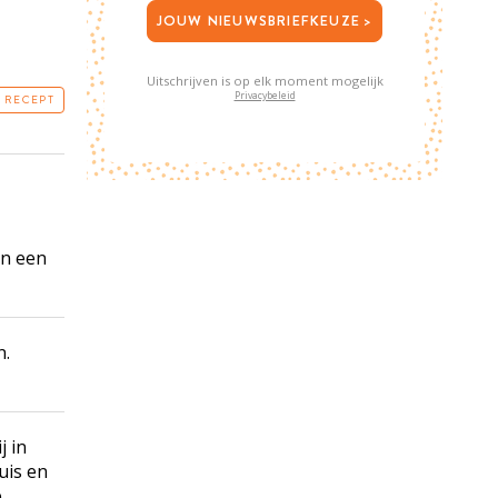
JOUW NIEUWSBRIEFKEUZE >
Uitschrijven is op elk moment mogelijk
Privacybeleid
T RECEPT
in een
n.
j in
uis en
e