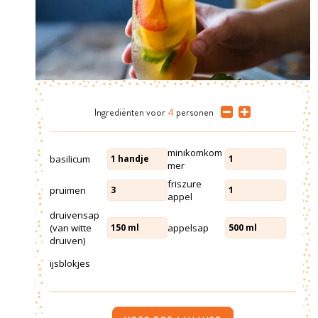
Ingrediënten
voor
4
personen
minikomkom
basilicum
1
handje
1
mer
friszure
pruimen
3
1
appel
druivensap
(van witte
appelsap
150
ml
500
ml
druiven)
ijsblokjes