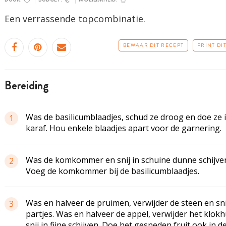
Een verrassende topcombinatie.
BEWAAR DIT RECEPT
PRINT DI
bereiding
Was de basilicumblaadjes, schud ze droog en doe ze 
1
karaf. Hou enkele blaadjes apart voor de garnering.
Was de komkommer en snij in schuine dunne schijve
2
Voeg de komkommer bij de basilicumblaadjes.
Was en halveer de pruimen, verwijder de steen en sni
3
partjes. Was en halveer de appel, verwijder het klokh
snij in fijne schijven. Doe het gesneden fruit ook in d