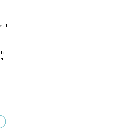
ns 1
en
er