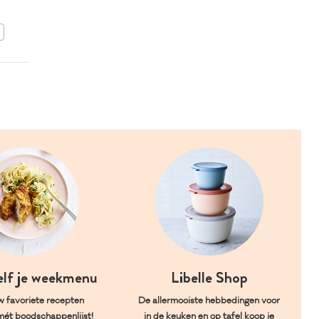
BEWAAR DIT RECEPT
elf je weekmenu
Libelle Shop
w favoriete recepten
De allermooiste hebbedingen voor
mét boodschappenlijst!
in de keuken en op tafel koop je