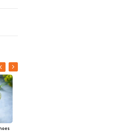
moes
Proseccotiramisu met
aardbeien en basilicum