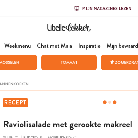
MIJN MAGAZINES LEZEN
Weekmenu
Chat met Maia
Inspiratie
Mijn bewaard
MOSSELEN
TOMAAT
🍹 ZOMERDRA
RECEPT
Raviolisalade met gerookte makreel
DUUR:
BUDGET:
MOEILIJKHEID: