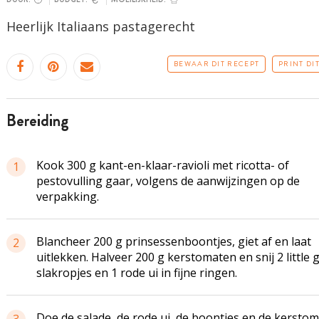
Heerlijk Italiaans pastagerecht
BEWAAR DIT RECEPT
PRINT DI
bereiding
Kook 300 g kant-en-klaar-ravioli met ricotta- of
1
pestovulling gaar, volgens de aanwijzingen op de
verpakking.
Blancheer 200 g prinsessenboontjes, giet af en laat
2
uitlekken. Halveer 200 g kerstomaten en snij 2 little
slakropjes en 1 rode ui in fijne ringen.
Doe de salade, de rode ui, de boontjes en de kersto