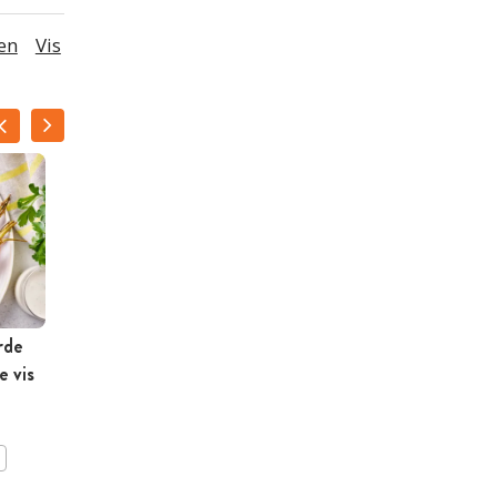
en
Vis
rde
Gemarineerd spek met
e vis
appeltjes
BEWAAR DIT RECEPT