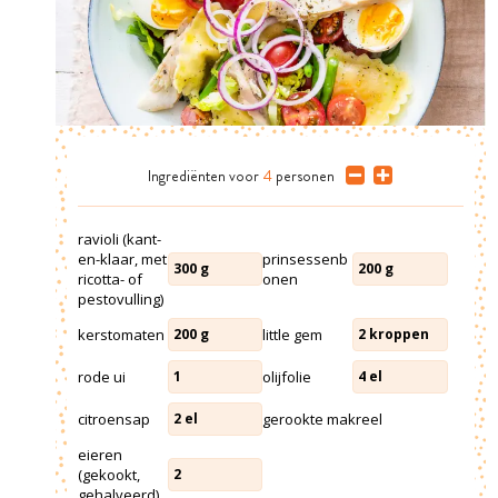
Ingrediënten
voor
4
personen
ravioli (kant-
en-klaar, met
prinsessenb
300
g
200
g
ricotta- of
onen
pestovulling)
kerstomaten
little gem
200
g
2
kroppen
rode ui
olijfolie
1
4
el
citroensap
gerookte makreel
2
el
eieren
(gekookt,
2
gehalveerd)