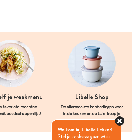
elf je weekmenu
Libelle Shop
w favoriete recepten
De allermooiste hebbedingen voor
mét boodschappenlijst!
in de keuken en op tafel koop je
hier.
Welkom bij Libelle Lekker!
Stel je kookvraag aan Maia...