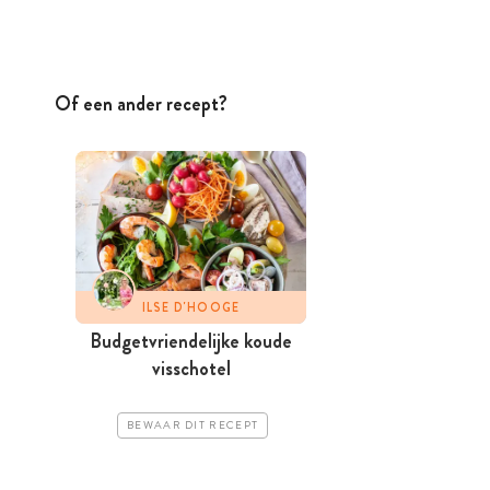
Of een ander recept?
ILSE D'HOOGE
Budgetvriendelijke koude
visschotel
BEWAAR DIT RECEPT