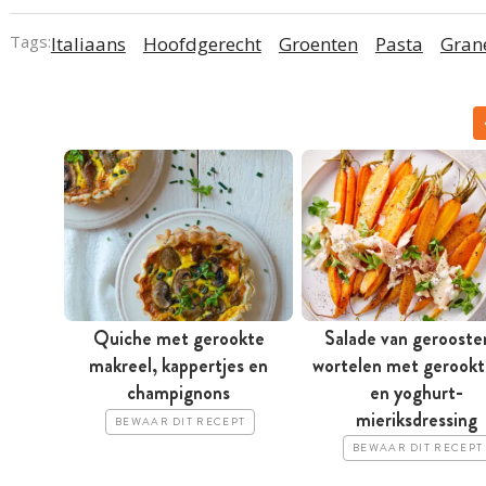
Tags:
Italiaans
Hoofdgerecht
Groenten
Pasta
Gran
Quiche met gerookte
Salade van gerooste
makreel, kappertjes en
wortelen met gerookt
champignons
en yoghurt-
mieriksdressing
BEWAAR DIT RECEPT
BEWAAR DIT RECEPT