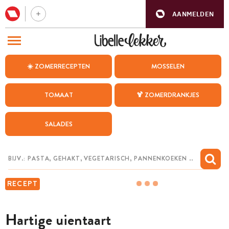
AANMELDEN
BEZOEK ONZE ANDERE WEBSITES
☀️ ZOMERRECEPTEN
MOSSELEN
RECEPTEN
TOMAAT
🍹 ZOMERDRANKJES
WEEKMENU
SALADES
CHAT MET MAIA
INSPIRATIE
MIJN BEWAARDE RECEPTEN
RECEPT
Hartige uientaart