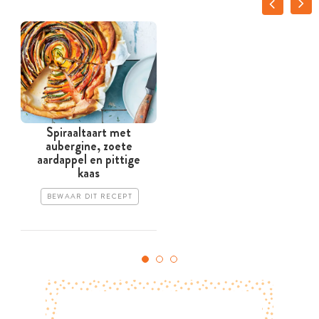
Spiraaltaart met
aubergine, zoete
k
aardappel en pittige
kaas
BEWAAR DIT RECEPT