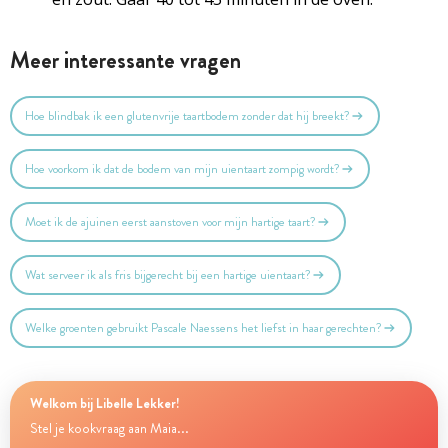
Meer interessante vragen
Hoe blindbak ik een glutenvrije taartbodem zonder dat hij breekt?
Hoe voorkom ik dat de bodem van mijn uientaart zompig wordt?
Moet ik de ajuinen eerst aanstoven voor mijn hartige taart?
Wat serveer ik als fris bijgerecht bij een hartige uientaart?
Welke groenten gebruikt Pascale Naessens het liefst in haar gerechten?
Welkom bij Libelle Lekker!
Stel je kookvraag aan Maia...