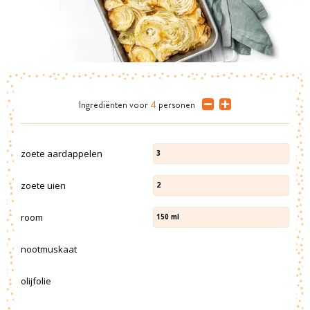
Ingrediënten
voor
4
personen
zoete aardappelen
3
zoete uien
2
room
150
ml
nootmuskaat
olijfolie