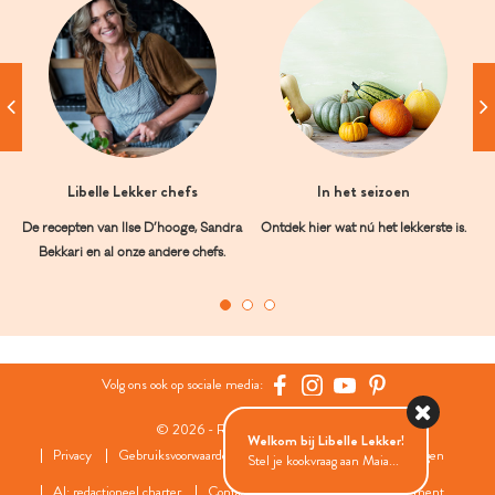
Libelle Lekker chefs
In het seizoen
De recepten van Ilse D’hooge, Sandra
Ontdek hier wat nú het lekkerste is.
Bekkari en al onze andere chefs.
Volg ons ook op sociale media:
© 2026 - Roularta Media Group
Welkom bij Libelle Lekker!
Privacy
Gebruiksvoorwaarden
Cookies
Cookies instellingen
Stel je kookvraag aan Maia...
AI: redactioneel charter
Contact
FAQ
Wedstrijdreglement