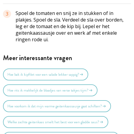
Spoel de tomaten en snij ze in stukken of in
3
plakjes. Spoel de sla. Verdeel de sla over borden,
leg er de tomaat en de kip bij. Lepel er het
geitenkaassausje over en werk af met enkele
ringen rode ui.
Meer interessante vragen
Hoe bak ik kipfilet voor een salade lekker sappig?
Hoe rits ik makkelijk de blaadjes van verse takjes tijm?
Hoe voorkom ik dat mijn warme geitenkaassausje gaat schiften?
Welke zachte geitenkaas smelt het best voor een gladde saus?