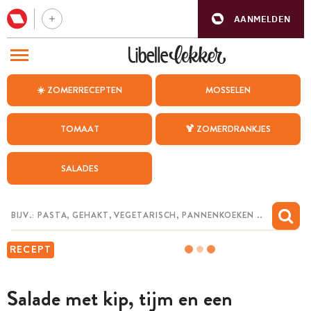
AANMELDEN
BEZOEK ONZE ANDERE WEBSITES
☀️ ZOMERRECEPTEN
MOSSELEN
RECEPTEN
TOMAAT
🍹 ZOMERDRANKJES
WEEKMENU
SALADES
CHAT MET MAIA
INSPIRATIE
MIJN BEWAARDE RECEPTEN
RECEPT
Salade met kip, tijm en een