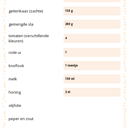
geitenkaas (zachte)
150
g
gemengde sla
200
g
tomaten (verschillende
4
kleuren)
rode ui
1
knoflook
1
teentje
melk
150
ml
honing
2
el
olijfolie
peper en zout