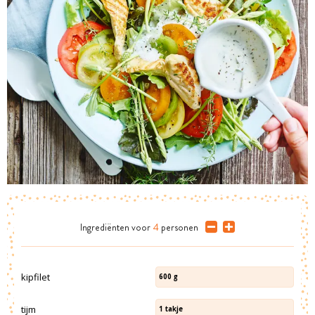
Ingrediënten
voor
4
personen
kipfilet
600
g
tijm
1
takje