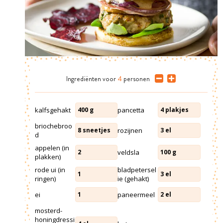
Ingrediënten
voor
4
personen
kalfsgehakt
pancetta
400
g
4
plakjes
briochebroo
rozijnen
8
sneetjes
3
el
d
appelen (in
veldsla
2
100
g
plakken)
rode ui (in
bladpetersel
1
3
el
ringen)
ie (gehakt)
ei
paneermeel
1
2
el
mosterd-
honingdressi