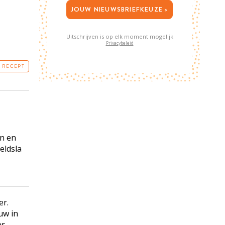
JOUW NIEUWSBRIEFKEUZE >
Uitschrijven is op elk moment mogelijk
Privacybeleid
T RECEPT
en en
eldsla
er.
uw in
s.