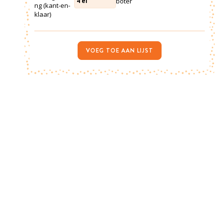
boter
4
el
ng (kant-en-
klaar)
VOEG TOE AAN LIJST