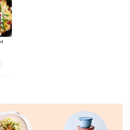
PIET
HUYSENTRUYT
et
Pulled pork-burger
BEWAAR DIT RECEPT