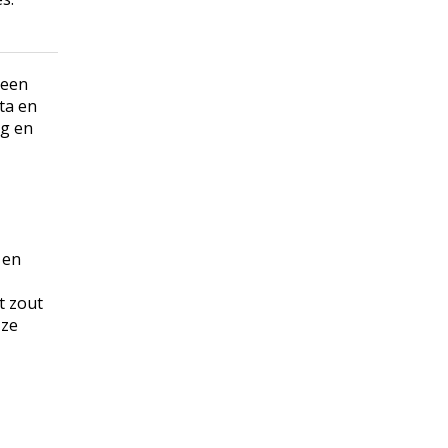
 een
ta en
ng en
 en
t zout
 ze