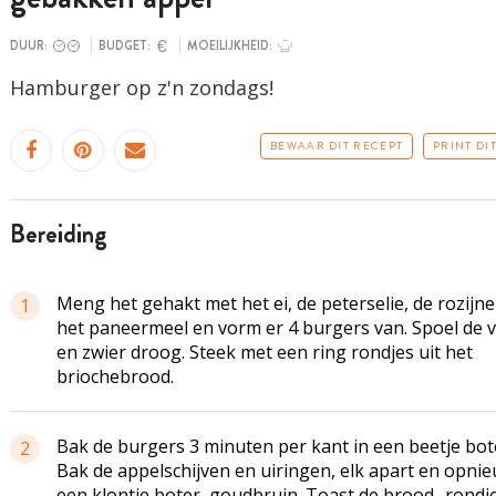
DUUR:
BUDGET:
MOEILIJKHEID:
Hamburger op z'n zondags!
BEWAAR DIT RECEPT
PRINT DI
bereiding
Meng het gehakt met het ei, de peterselie, de rozijn
1
het paneermeel en vorm er 4 burgers van. Spoel de v
en zwier droog. Steek met een ring rondjes uit het
briochebrood.
Bak de burgers 3 minuten per kant in een beetje bot
2
Bak de appelschijven en uiringen, elk apart en opnie
een klontje boter, goudbruin. Toast de brood- rondje