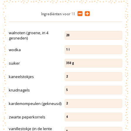
Ingrediënten
voor
1
l
walnoten (groene, in 4
20
gesneden)
wodka
1
l
suiker
350
g
kaneelstokjes
2
kruidnagels
5
kardemompeulen (gekneusd)
2
zwarte peperkorrels
4
vanillestokje (in de lente