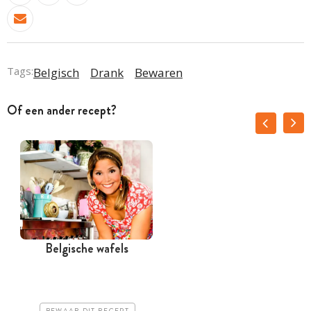
Tags:
Belgisch
Drank
Bewaren
Of een ander recept?
Belgische wafels