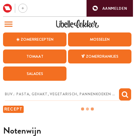
AANMELDEN
BEZOEK ONZE ANDERE WEBSITES
☀️ ZOMERRECEPTEN
MOSSELEN
RECEPTEN
TOMAAT
🍹 ZOMERDRANKJES
WEEKMENU
SALADES
CHAT MET MAIA
INSPIRATIE
MIJN BEWAARDE RECEPTEN
RECEPT
Notenwijn