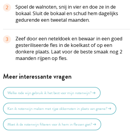
Spoel de walnoten, snij in vier en doe ze in de
2
bokaal. Sluit de bokaal en schud hem dagelijks
gedurende een tweetal maanden.
Zeef door een neteldoek en bewaar in een goed
3
gesteriliseerde fles in de koelkast of op een
donkere plaats. Laat voor de beste smaak nog 2
maanden rijpen op fles.
Meer interessante vragen
Welke rode wijn gebruik ik het best voor mijn notenwijn?
Kan ik notenwijn maken met rijpe okkernoten in plaats van groene?
Moet ik de notenwijn filteren voor ik hem in flessen giet?