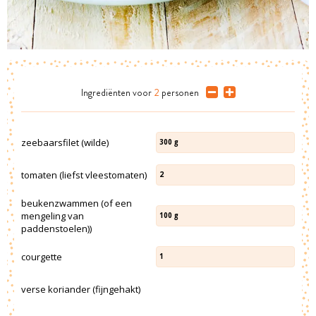
Ingrediënten
voor
2
personen
zeebaarsfilet (wilde)
300
g
tomaten (liefst vleestomaten)
2
beukenzwammen (of een
mengeling van
100
g
paddenstoelen))
courgette
1
verse koriander (fijngehakt)