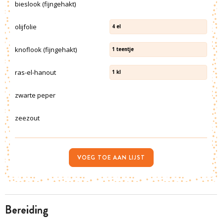
bieslook (fijngehakt)
olijfolie
4
el
knoflook (fijngehakt)
1
teentje
ras-el-hanout
1
kl
zwarte peper
zeezout
VOEG TOE AAN LIJST
bereiding