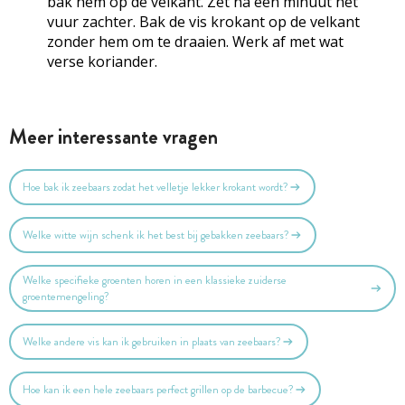
bak hem op de velkant. Zet na een minuut het
vuur zachter. Bak de vis krokant op de velkant
zonder hem om te draaien. Werk af met wat
verse koriander.
Meer interessante vragen
Hoe bak ik zeebaars zodat het velletje lekker krokant wordt?
Welke witte wijn schenk ik het best bij gebakken zeebaars?
Welke specifieke groenten horen in een klassieke zuiderse
groentemengeling?
Welke andere vis kan ik gebruiken in plaats van zeebaars?
Hoe kan ik een hele zeebaars perfect grillen op de barbecue?