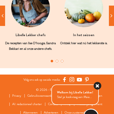
Libelle Lekker chefs
In het seizoen
De recepten van Ilse D’hooge, Sandra
Ontdek hier wat nú het lekkerste is.
Bekkari en al onze andere chefs.
Volg ons ook op sociale media:
© 2026 - Roularta Media Group
Welkom bij Libelle Lekker!
Privacy
Gebruiksvoorwaarden
Cookies
Cookies instellingen
Stel je kookvraag aan Maia...
AI: redactioneel charter
Contact
FAQ
Wedstrijdreglement
Abonneren
Adverteren
Onze zusterwebsites