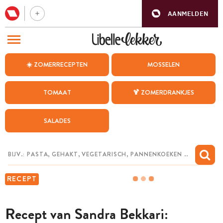
AANMELDEN
BEZOEK ONZE ANDERE WEBSITES
☀️ ZOMERRECEPTEN
MOSSELEN
RECEPTEN
TOMAAT
🍹 ZOMERDRANKJES
WEEKMENU
SALADES
CHAT MET MAIA
INSPIRATIE
MIJN BEWAARDE RECEPTEN
RECEPT
Recept van Sandra Bekkari: