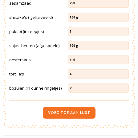
sesamzaad
2
el
shiitake's ( gehalveerd)
100
g
paksoi (in reepjes)
1
sojascheuten (afgespoeld)
100
g
oestersaus
4
el
tortilla's
4
bosuien (in dunne ringetjes)
2
VOEG TOE AAN LIJST