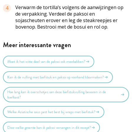
Verwarm de tortilla’s volgens de aanwijzingen op
4
de verpakking. Verdeel de paksoi en
sojascheuten erover en leg de steakreepjes er
bovenop. Bestrooi met de bosui en rol op.
Meer interessante vragen
Moet ik het witte deel van de paksoi ook meebakken?
Kan ik de vulling met biefstuk en paksoi op voorhand klaarmaken?
Hoe lang kan ik overschotjes van deze biefstukvulling bewaren in de
koelkast?
Welke Aziatische saus past het best bij wraps met biefstuk?
Door welke groente kan ik paksoi vervangen in dit recept?