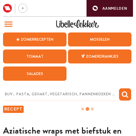
AANMELDEN
BEZOEK ONZE ANDERE WEBSITES
☀️ ZOMERRECEPTEN
MOSSELEN
RECEPTEN
TOMAAT
🍹 ZOMERDRANKJES
WEEKMENU
SALADES
CHAT MET MAIA
INSPIRATIE
MIJN BEWAARDE RECEPTEN
RECEPT
Aziatische wraps met biefstuk en