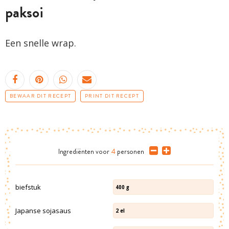
paksoi
Een snelle wrap.
BEWAAR DIT RECEPT
PRINT DIT RECEPT
Ingrediënten
voor
4
personen
biefstuk
400
g
Japanse sojasaus
2
el