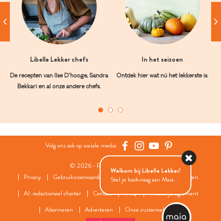
Libelle Lekker chefs
In het seizoen
De recepten van Ilse D’hooge, Sandra
Ontdek hier wat nú het lekkerste is.
Bekkari en al onze andere chefs.
Volg ons ook op sociale media:
© 2026 - Roularta Media Group
Welkom bij Libelle Lekker!
Privacy
Gebruiksvoorwaarden
Cookies
Cookies instellingen
Stel je kookvraag aan Maia...
AI: redactioneel charter
Contact
FAQ
Wedstrijdreglement
Abonneren
Adverteren
Onze zusterwebsites