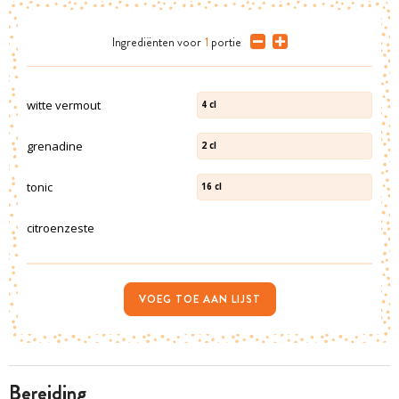
Ingrediënten
voor
1
portie
witte vermout
4
cl
grenadine
2
cl
tonic
16
cl
citroenzeste
VOEG TOE AAN LIJST
bereiding