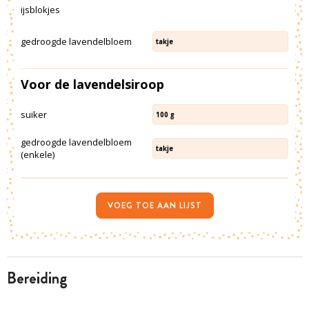
ijsblokjes
gedroogde lavendelbloem
takje
Voor de lavendelsiroop
suiker
100
g
gedroogde lavendelbloem
takje
(enkele)
VOEG TOE AAN LIJST
bereiding