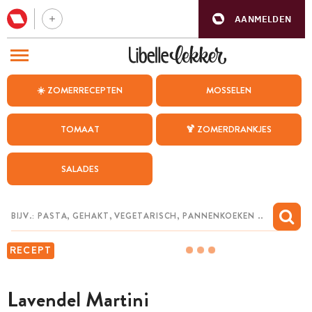
AANMELDEN
BEZOEK ONZE ANDERE WEBSITES
☀️ ZOMERRECEPTEN
MOSSELEN
RECEPTEN
TOMAAT
🍹 ZOMERDRANKJES
WEEKMENU
SALADES
CHAT MET MAIA
INSPIRATIE
MIJN BEWAARDE RECEPTEN
RECEPT
Lavendel Martini