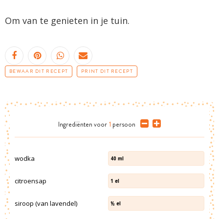
Om van te genieten in je tuin.
BEWAAR DIT RECEPT
PRINT DIT RECEPT
Ingrediënten
voor
1
persoon
wodka
40
ml
citroensap
1
el
siroop (van lavendel)
½
el