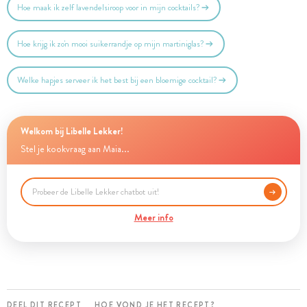
Hoe maak ik zelf lavendelsiroop voor in mijn cocktails?
Hoe krijg ik zo'n mooi suikerrandje op mijn martiniglas?
Welke hapjes serveer ik het best bij een bloemige cocktail?
Welkom bij Libelle Lekker!
Stel je kookvraag aan Maia...
Meer info
DEEL DIT RECEPT
HOE VOND JE HET RECEPT?