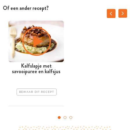
Of een ander recept?
Kalfslapje met
T
savooipuree en kalfsjus
BEWAAR DIT RECEPT