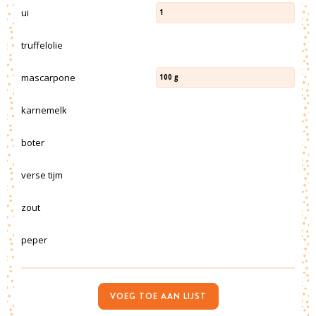
ui
1
truffelolie
mascarpone
100
g
karnemelk
boter
verse tijm
zout
peper
VOEG TOE AAN LIJST