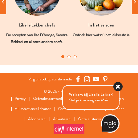
Libelle Lekker chefs
In het seizoen
De recepten van Ilse D’hooge, Sandra
Ontdek hier wat nú het lekkerste is.
Bekkari en al onze andere chefs.
Volg ons ook op sociale media:
© 2026 - Roularta Media Group
Welkom bij Libelle Lekker!
Privacy
Gebruiksvoorwaarden
Cookies
Cookies instellingen
Stel je kookvraag aan Maia...
AI: redactioneel charter
Contact
FAQ
Wedstrijdreglement
Abonneren
Adverteren
Onze zusterwebsites