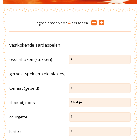
Ingrediënten
voor
4
personen
vastkokende aardappelen
ossenhazen (stukken)
4
gerookt spek (enkele plakjes)
tomaat (gepeld)
1
champignons
1
bakje
courgette
1
lente-ui
1