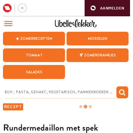
AANMELDEN
BEZOEK ONZE ANDERE WEBSITES
☀️ ZOMERRECEPTEN
MOSSELEN
RECEPTEN
TOMAAT
🍹 ZOMERDRANKJES
WEEKMENU
SALADES
CHAT MET MAIA
INSPIRATIE
MIJN BEWAARDE RECEPTEN
RECEPT
Rundermedaillon met spek