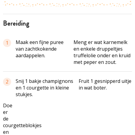
bereiding
Maak een fijne puree
Meng er wat karnemelk
1
van zachtkokende
en enkele druppeltjes
aardappelen.
truffelolie onder en kruid
met peper en zout.
Snij 1 bakje champignons
Fruit 1 gesnipperd uitje
2
en 1 courgette in kleine
in wat boter.
stukjes.
Doe
er
de
courgetteblokjes
en