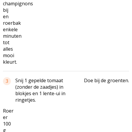
champignons
bij
en
roerbak
enkele
minuten
tot
alles
mooi
kleurt.
Snij 1 gepelde tomaat
Doe bij de groenten.
3
(zonder de zaadjes) in
blokjes en 1 lente-ui in
ringetjes.
Roer
er
100
g