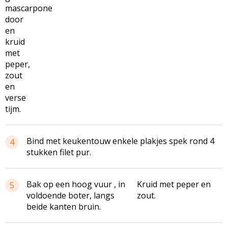
mascarpone
door
en
kruid
met
peper,
zout
en
verse
tijm.
Bind met keukentouw enkele plakjes spek rond 4
4
stukken filet pur.
Bak op een hoog vuur , in
Kruid met peper en
5
voldoende boter, langs
zout.
beide kanten bruin.