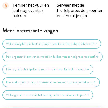
Temper het vuur en
Serveer met de
6
laat nog eventjes
truffelpuree, de groenten
bakken.
en een takje tijm.
Meer interessante vragen
Welke pan gebruik ik best om rundermedaillons mooi dicht te schroeien?
Hoe lang moet ik een rundermedaillon bakken voor een saignant resultaat?
Hoe zorg ik dat het spek rond mijn rundermedaillon krokant wordt?
Hoe voorkom ik dat mijn rundermedaillon taai wordt tijdens het bakken?
Welke groenten serveer ik het best bij rundermedaillon met spek?