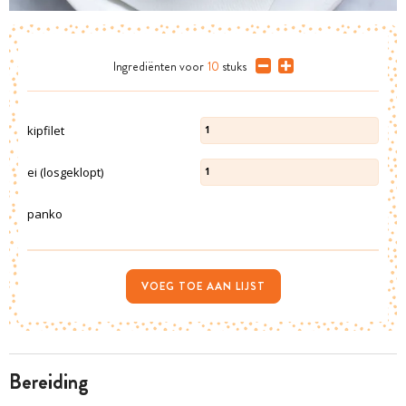
Ingrediënten
voor
10
stuks
kipfilet
1
ei (losgeklopt)
1
panko
VOEG TOE AAN LIJST
bereiding