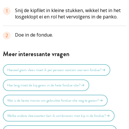
Snij de kipfilet in kleine stukken, wikkel het in het
1
losgeklopt ei en rol het vervolgens in de panko.
Doe in de fondue.
2
Meer interessante vragen
Hoeveel gram vlees moet ik per persoon voorzien voor een fondue?
Hoe lang moet de kip garen in de hete fondue-olie?
Wat is de beste manier om gebruikte fondue-olie weg te gooien?
Welke andere vleessoorten kan ik combineren met kip in de fondue?