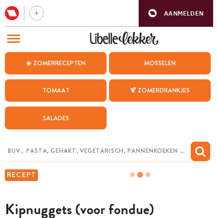
AANMELDEN
BEZOEK ONZE ANDERE WEBSITES
☀️ ZOMERRECEPTEN
MOSSELEN
RECEPTEN
TOMAAT
🍹 ZOMERDRANKJES
WEEKMENU
SALADES
CHAT MET MAIA
INSPIRATIE
MIJN BEWAARDE RECEPTEN
RECEPT
Kipnuggets (voor fondue)