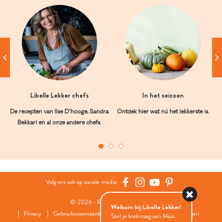
Libelle Lekker chefs
In het seizoen
De recepten van Ilse D’hooge, Sandra
Ontdek hier wat nú het lekkerste is.
Bekkari en al onze andere chefs.
Volg ons ook op sociale media:
© 2026 - Roularta Media Group
Welkom bij Libelle Lekker!
Privacy
Gebruiksvoorwaarden
Cookies
Cookies instellingen
Stel je kookvraag aan Maia...