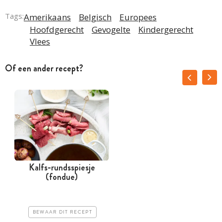
Tags:
Amerikaans
Belgisch
Europees
Hoofdgerecht
Gevogelte
Kindergerecht
Vlees
Of een ander recept?
Kalfs-rundsspiesje
(fondue)
BEWAAR DIT RECEPT