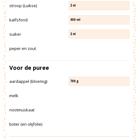
stroop (Luikse)
2
el
kalfsfond
400
ml
suiker
2
el
peper en zout
Voor de puree
aardappel (bloemig)
700
g
melk
nootmuskaat
boter (en olijfolie)