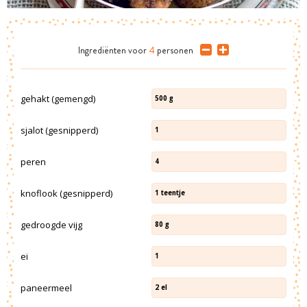
Ingrediënten
voor
4
personen
gehakt (gemengd)
500
g
sjalot (gesnipperd)
1
peren
4
knoflook (gesnipperd)
1
teentje
gedroogde vijg
80
g
ei
1
paneermeel
2
el