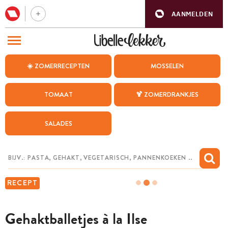
AANMELDEN
BEZOEK ONZE ANDERE WEBSITES
☀️ ZOMERRECEPTEN
MOSSELEN
RECEPTEN
TOMAAT
🍹 ZOMERDRANKJES
WEEKMENU
SALADES
CHAT MET MAIA
INSPIRATIE
MIJN BEWAARDE RECEPTEN
RECEPT
Gehaktballetjes à la Ilse