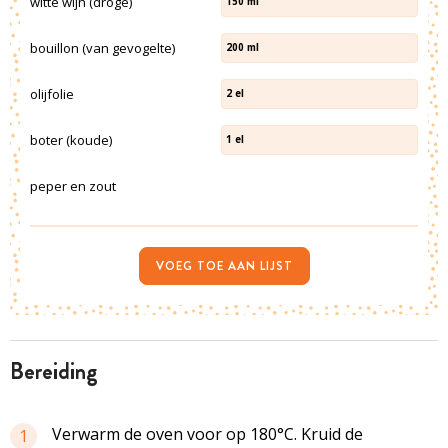
witte wijn (droge)
150
ml
bouillon (van gevogelte)
200
ml
olijfolie
2
el
boter (koude)
1
el
peper en zout
VOEG TOE AAN LIJST
bereiding
Verwarm de oven voor op 180°C. Kruid de
1