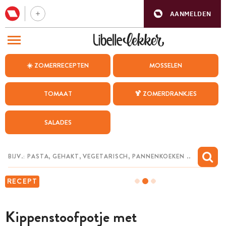
AANMELDEN
BEZOEK ONZE ANDERE WEBSITES
☀️ ZOMERRECEPTEN
MOSSELEN
RECEPTEN
TOMAAT
🍹 ZOMERDRANKJES
WEEKMENU
SALADES
CHAT MET MAIA
INSPIRATIE
MIJN BEWAARDE RECEPTEN
RECEPT
Kippenstoofpotje met