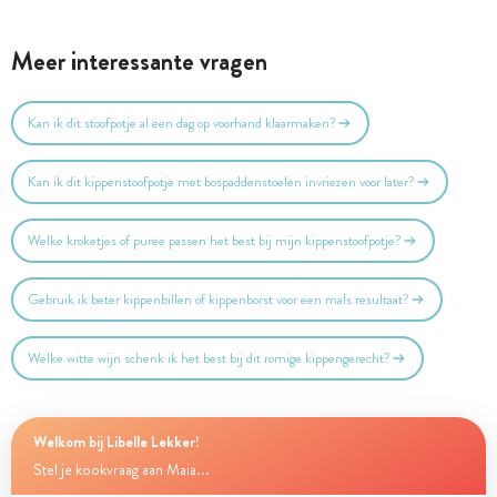
Meer interessante vragen
Kan ik dit stoofpotje al een dag op voorhand klaarmaken?
Kan ik dit kippenstoofpotje met bospaddenstoelen invriezen voor later?
Welke kroketjes of puree passen het best bij mijn kippenstoofpotje?
Gebruik ik beter kippenbillen of kippenborst voor een mals resultaat?
Welke witte wijn schenk ik het best bij dit romige kippengerecht?
Welkom bij Libelle Lekker!
Stel je kookvraag aan Maia...