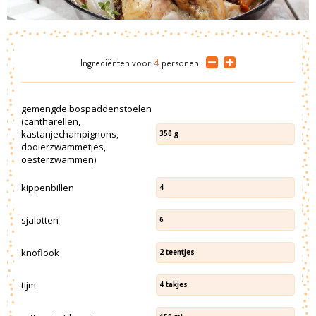
Ingrediënten
voor
4
personen
gemengde bospaddenstoelen
(cantharellen,
kastanjechampignons,
350
g
dooierzwammetjes,
oesterzwammen)
kippenbillen
4
sjalotten
6
knoflook
2
teentjes
tijm
4
takjes