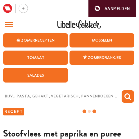
AANMELDEN
BEZOEK ONZE ANDERE WEBSITES
☀️ ZOMERRECEPTEN
MOSSELEN
RECEPTEN
TOMAAT
🍹 ZOMERDRANKJES
WEEKMENU
SALADES
CHAT MET MAIA
INSPIRATIE
MIJN BEWAARDE RECEPTEN
RECEPT
Stoofvlees met paprika en puree