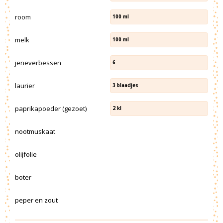
room
100
ml
melk
100
ml
jeneverbessen
6
laurier
3
blaadjes
paprikapoeder (gezoet)
2
kl
nootmuskaat
olijfolie
boter
peper en zout