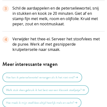
Schil de aardappelen en de peterseliewortel, snij
3
in stukken en kook ze 20 minuten. Giet af en
stamp fijn met melk, room en olijfolie. Kruid met
peper, zout en nootmuskaat.
Verwijder het thee-ei. Serveer het stoofvlees met
4
de puree. Werk af met gesnipperde
krulpeterselie naar smaak.
Meer interessante vragen
Hoe kan ik peterseliewortel vervangen als ik het niet vind?
Welk stuk vlees gebruik ik het best voor een klassiek stoofpotje?
Hoe maak ik mijn stoofvlees altijd heerlijk mals en zacht?