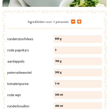
Ingrediënten
voor
4
personen
runderstoofvlees
800
g
rode paprika's
3
aardappels
700
g
peterseliewortel
300
g
tomatenpuree
3
el
rode wijn
300
ml
runderbouillon
400
ml