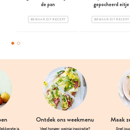
de pan
gepocheerd eitje
BEWAAR DIT RECEPT
BEWAAR DIT RECEPT
oen
Ontdek ons weekmenu
Maak z
ekkerste is.
Veel honger, weinig inspiratie?
Snel jou