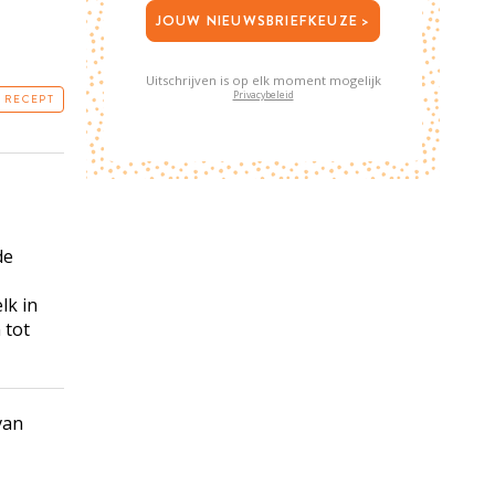
JOUW NIEUWSBRIEFKEUZE >
Uitschrijven is op elk moment mogelijk
Privacybeleid
T RECEPT
de
lk in
 tot
van