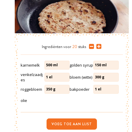
Ingrediënten
voor
20
stuks
karnemelk
golden syrup
500
ml
150
ml
venkelzaadj
bloem (witte)
1
el
300
g
es
roggebloem
bakpoeder
350
g
1
el
olie
VOEG TOE AAN LIJST