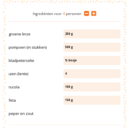
Ingrediënten
voor
4
personen
groene linze
250
g
pompoen (in stukken)
500
g
bladpeterselie
½
bosje
uien (lente)
4
rucola
100
g
feta
150
g
peper en zout