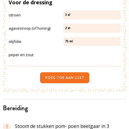
Voor de dressing
citroen
3
el
agavesiroop (of honing)
2
el
olijfolie
75
ml
peper en zout
VOEG TOE AAN LIJST
bereiding
Stoom de stukken pom- poen beetgaar in 3
1