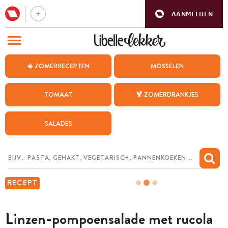
AANMELDEN
BEZOEK ONZE ANDERE WEBSITES
☀️ ZOMERRECEPTEN
MOSSELEN
RECEPTEN
TOMAAT
🍹 ZOMERDRANKJES
WEEKMENU
SALADES
CHAT MET MAIA
INSPIRATIE
MIJN BEWAARDE RECEPTEN
RECEPT
Linzen-pompoensalade met rucola