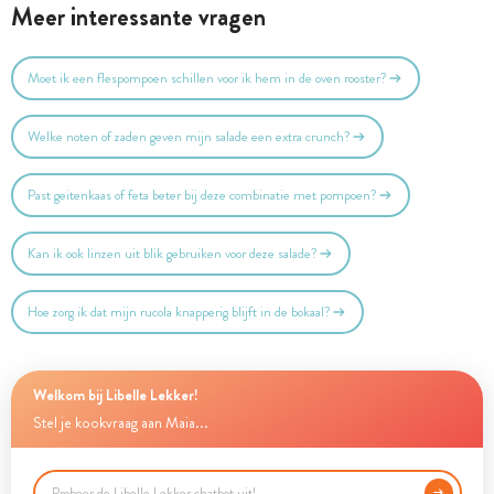
Meer interessante vragen
Moet ik een flespompoen schillen voor ik hem in de oven rooster?
Welke noten of zaden geven mijn salade een extra crunch?
Past geitenkaas of feta beter bij deze combinatie met pompoen?
Kan ik ook linzen uit blik gebruiken voor deze salade?
Hoe zorg ik dat mijn rucola knapperig blijft in de bokaal?
Welkom bij Libelle Lekker!
Stel je kookvraag aan Maia...