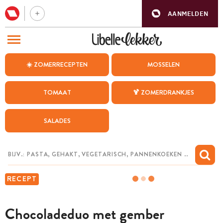
AANMELDEN
BEZOEK ONZE ANDERE WEBSITES
☀️ ZOMERRECEPTEN
MOSSELEN
RECEPTEN
TOMAAT
🍹 ZOMERDRANKJES
WEEKMENU
SALADES
CHAT MET MAIA
INSPIRATIE
MIJN BEWAARDE RECEPTEN
RECEPT
Chocoladeduo met gember