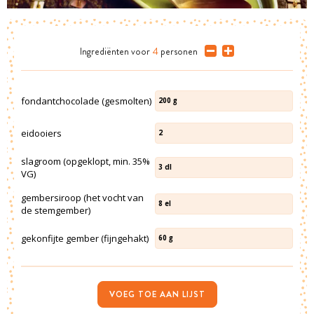
Ingrediënten
voor
4
personen
fondantchocolade (gesmolten)
200
g
eidooiers
2
slagroom (opgeklopt, min. 35%
3
dl
VG)
gembersiroop (het vocht van
8
el
de stemgember)
gekonfijte gember (fijngehakt)
60
g
VOEG TOE AAN LIJST