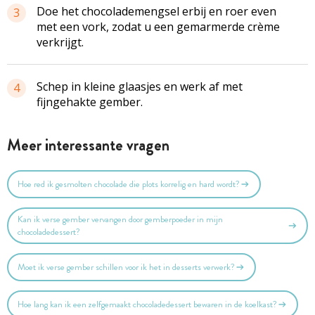
Doe het chocolademengsel erbij en roer even
3
met een vork, zodat u een gemarmerde crème
verkrijgt.
Schep in kleine glaasjes en werk af met
4
fijngehakte gember.
Meer interessante vragen
Hoe red ik gesmolten chocolade die plots korrelig en hard wordt?
Kan ik verse gember vervangen door gemberpoeder in mijn
chocoladedessert?
Moet ik verse gember schillen voor ik het in desserts verwerk?
Hoe lang kan ik een zelfgemaakt chocoladedessert bewaren in de koelkast?