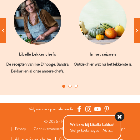
Libelle Lekker chefs
In het seizoen
De recepten van Ilse D’hooge, Sandra
Ontdek hier wat nú het lekkerste is.
Bekkari en al onze andere chefs.
Volg ons ook op sociale media:
© 2026 - Roularta Media Group
Welkom bij Libelle Lekker!
Privacy
Gebruiksvoorwaarden
Cookies
Cookies instellingen
Stel je kookvraag aan Maia...
AI: redactioneel charter
Contact
FAQ
Wedstrijdreglement