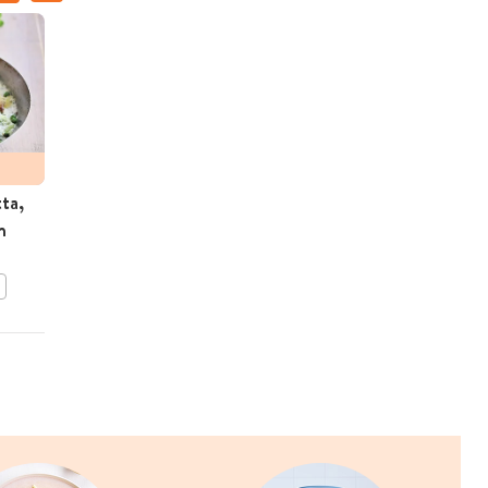
ta,
Gemarineerd spek met
n
appeltjes
BEWAAR DIT RECEPT