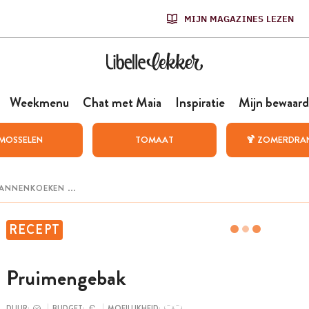
MIJN MAGAZINES LEZEN
Weekmenu
Chat met Maia
Inspiratie
Mijn bewaard
MOSSELEN
TOMAAT
🍹 ZOMERDRA
RECEPT
Pruimengebak
DUUR:
BUDGET:
MOEILIJKHEID: