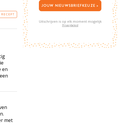
JOUW NIEUWSBRIEFKEUZE >
T RECEPT
Uitschrijven is op elk moment mogelijk
Privacybeleid
tig
ie
e en
 een
oven
n.
er met