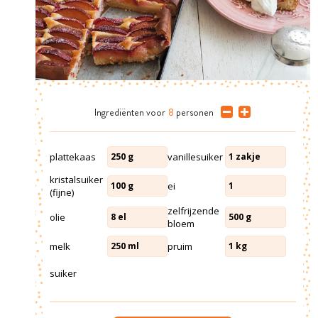
Ingrediënten
voor
8
personen
plattekaas
vanillesuiker
250
g
1
zakje
kristalsuiker
ei
100
g
1
(fijne)
zelfrijzende
olie
8
el
500
g
bloem
melk
pruim
250
ml
1
kg
suiker