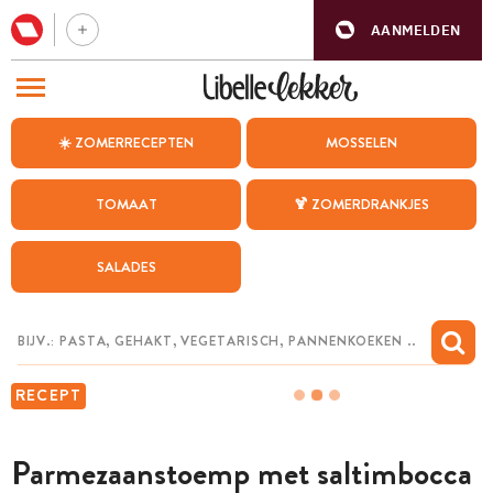
AANMELDEN
BEZOEK ONZE ANDERE WEBSITES
☀️ ZOMERRECEPTEN
MOSSELEN
RECEPTEN
TOMAAT
🍹 ZOMERDRANKJES
WEEKMENU
SALADES
CHAT MET MAIA
INSPIRATIE
MIJN BEWAARDE RECEPTEN
RECEPT
Parmezaanstoemp met saltimbocca