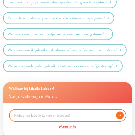
Hoe maak ik mijn parmezaanstoemp extra luchtig zonder klonters?
Kan ik de saltimbocca op voorhand voorbereiden voor mijn gasten?
Wat kan ik doen met een restje parmezaanstoemp van gisteren?
Welk vlees kan ik gebruiken als alternatief voor kalfslapjes in saltimbocca?
Welke soort aardappelen gebruik ik het best voor een smeuïge stoemp?
Welkom bij Libelle Lekker!
Stel je kookvraag aan Maia...
Meer info