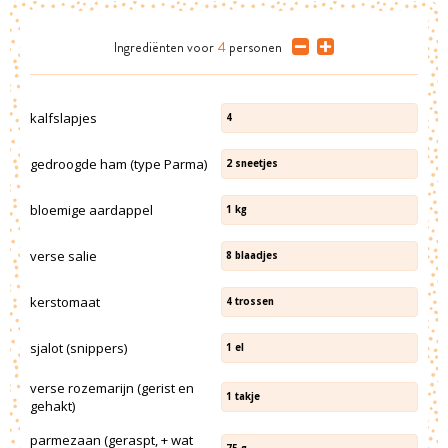
Ingrediënten
voor
4
personen
kalfslapjes
4
gedroogde ham (type Parma)
2
sneetjes
bloemige aardappel
1
kg
verse salie
8
blaadjes
kerstomaat
4
trossen
sjalot (snippers)
1
el
verse rozemarijn (gerist en
1
takje
gehakt)
parmezaan (geraspt, + wat