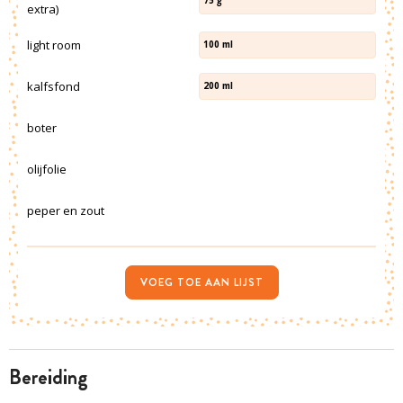
75
g
extra)
light room
100
ml
kalfsfond
200
ml
boter
olijfolie
peper en zout
VOEG TOE AAN LIJST
bereiding