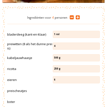
Ingrediënten
voor
4
personen
bladerdeeg (kant-en-klaar)
1
rol
preiwitten (8 als het dunne prei
4
is)
kabeljauwhaasje
500
g
ricotta
250
g
eieren
6
preischeutjes
boter