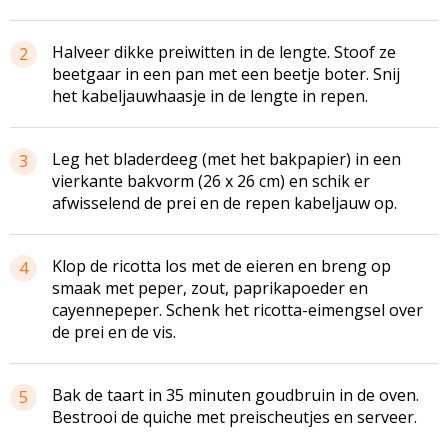
Halveer dikke
preiwitten
in de lengte. Stoof ze
2
beetgaar in een pan met een beetje boter. Snij
het
kabeljauwhaasje
in de lengte in repen.
Leg het bladerdeeg (met het bakpapier) in een
3
vierkante bakvorm (26 x 26 cm) en schik er
afwisselend de prei en de repen kabeljauw op.
Klop de ricotta los met de eieren en breng op
4
smaak met peper, zout, paprikapoeder en
cayennepeper. Schenk het ricotta-eimengsel over
de prei en de vis.
Bak de taart in 35 minuten goudbruin in de oven.
5
Bestrooi de quiche met
preischeutjes
en serveer.