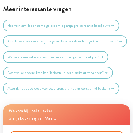
Meer interessante vragen
Hoe voorkom ik een zompige bodem bij mijn preitaart met kabeljauw?
Kan ik ook diepvrieskabeljauw gebruiken voor deze hartige taart met ricotta?
Welke andere witte vis past goed in een hartige taart met prei?
Door welke andere kaas kan ik ricotta in deze preitaart vervangen?
Moet ik het bladerdeeg voor deze preitaart met vis eerst blind bakken?
Welkom bij Libelle Lekker!
Stel je kookvraag aan Maia...