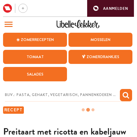
AANMELDEN
BEZOEK ONZE ANDERE WEBSITES
☀️ ZOMERRECEPTEN
MOSSELEN
RECEPTEN
TOMAAT
🍹 ZOMERDRANKJES
WEEKMENU
SALADES
CHAT MET MAIA
INSPIRATIE
MIJN BEWAARDE RECEPTEN
RECEPT
Preitaart met ricotta en kabeljauw