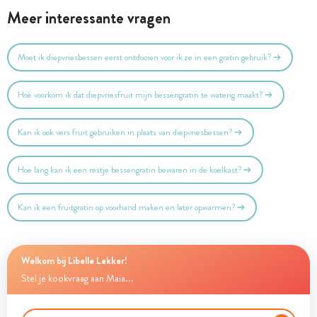
Meer interessante vragen
Moet ik diepvriesbessen eerst ontdooien voor ik ze in een gratin gebruik?
Hoe voorkom ik dat diepvriesfruit mijn bessengratin te waterig maakt?
Kan ik ook vers fruit gebruiken in plaats van diepvriesbessen?
Hoe lang kan ik een restje bessengratin bewaren in de koelkast?
Kan ik een fruitgratin op voorhand maken en later opwarmen?
Welkom bij Libelle Lekker!
Stel je kookvraag aan Maia...