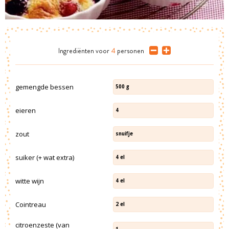
Ingrediënten
voor
4
personen
gemengde bessen
500
g
eieren
4
zout
snuifje
suiker (+ wat extra)
4
el
witte wijn
4
el
Cointreau
2
el
citroenzeste (van