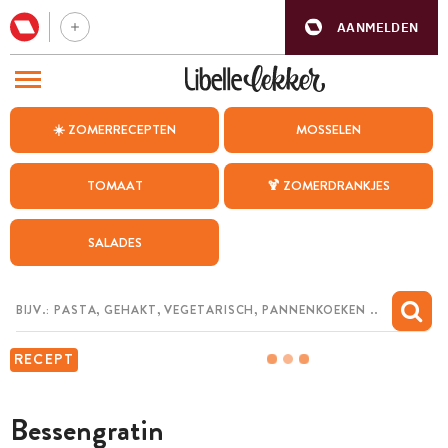
AANMELDEN
BEZOEK ONZE ANDERE WEBSITES
☀️ ZOMERRECEPTEN
MOSSELEN
RECEPTEN
TOMAAT
🍹 ZOMERDRANKJES
WEEKMENU
SALADES
CHAT MET MAIA
INSPIRATIE
MIJN BEWAARDE RECEPTEN
RECEPT
Bessengratin