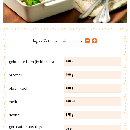
Ingrediënten
voor
4
personen
gekookte ham (in blokjes)
300
g
broccoli
400
g
bloemkool
400
g
melk
300
ml
ricotta
175
g
geraspte kaas (bijv.
50
g