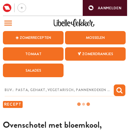
AANMELDEN
BEZOEK ONZE ANDERE WEBSITES
☀️ ZOMERRECEPTEN
MOSSELEN
RECEPTEN
TOMAAT
🍹 ZOMERDRANKJES
WEEKMENU
SALADES
CHAT MET MAIA
INSPIRATIE
MIJN BEWAARDE RECEPTEN
RECEPT
Ovenschotel met bloemkool,