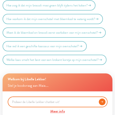
Hoe zorg ik dat mijn broccoli mooi groen blijft tijdens het koken?
Hoe voorkom ik dat mijn ovenschotel met bloemkool te waterig wordt?
Moet ik de bloemkool en broccoli eerst voorkoken voor mijn ovenschotel?
Hoe red ik een geschifte kaassaus voor mijn ovenschotel?
Welke kaas smelt het best voor een krokant korstje op mijn ovenschotel?
Welkom bij Libelle Lekker!
Stel je kookvraag aan Maia...
Meer info