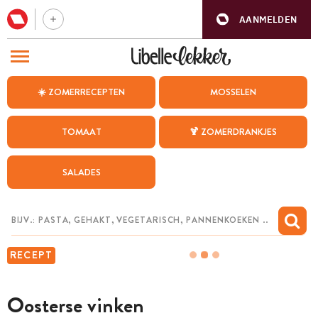
AANMELDEN
BEZOEK ONZE ANDERE WEBSITES
☀️ ZOMERRECEPTEN
MOSSELEN
RECEPTEN
TOMAAT
🍹 ZOMERDRANKJES
WEEKMENU
SALADES
CHAT MET MAIA
INSPIRATIE
MIJN BEWAARDE RECEPTEN
RECEPT
Oosterse vinken