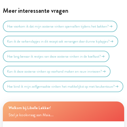
Meer interessante vragen
Hoe voorkom ik dat mijn oosterse vinken openvallen tijdens het bakken?
Kan ik de varkenslapjes in dit recept ook vervangen door dunne kiplapjes?
Hoe lang bewaar ik restjes van deze oosterse vinken in de koelkast?
Kan ik deze oosterse vinken op voorhand maken en rauw invriezen?
Hoe bind ik mijn zelfgemaakte vinken het makkelijkst op met keukentouw?
Welkom bij Libelle Lekker!
Stel je kookvraag aan Maia...