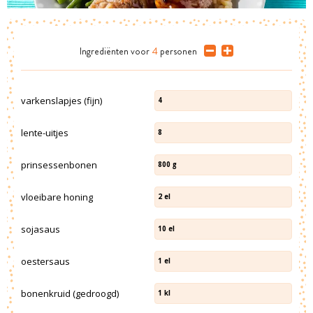
Ingrediënten
voor
4
personen
varkenslapjes (fijn)
4
lente-uitjes
8
prinsessenbonen
800
g
vloeibare honing
2
el
sojasaus
10
el
oestersaus
1
el
bonenkruid (gedroogd)
1
kl