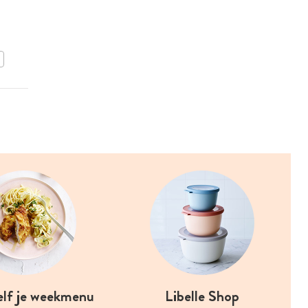
IJstaart met advocaat en
meringue
BEWAAR DIT RECEPT
elf je weekmenu
Libelle Shop