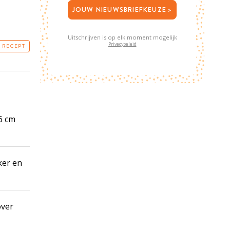
JOUW NIEUWSBRIEFKEUZE >
Uitschrijven is op elk moment mogelijk
Privacybeleid
T RECEPT
6 cm
ker en
over