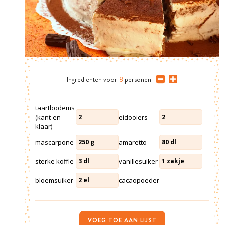
Ingrediënten
voor
8
personen
taartbodems
(kant-en-
eidooiers
2
2
klaar)
mascarpone
amaretto
250
g
80
dl
sterke koffie
vanillesuiker
3
dl
1
zakje
bloemsuiker
cacaopoeder
2
el
VOEG TOE AAN LIJST