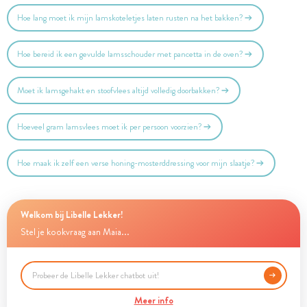
Hoe lang moet ik mijn lamskoteletjes laten rusten na het bakken?
Hoe bereid ik een gevulde lamsschouder met pancetta in de oven?
Moet ik lamsgehakt en stoofvlees altijd volledig doorbakken?
Hoeveel gram lamsvlees moet ik per persoon voorzien?
Hoe maak ik zelf een verse honing-mosterddressing voor mijn slaatje?
Welkom bij Libelle Lekker!
Stel je kookvraag aan Maia...
Meer info