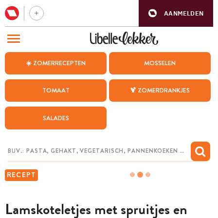
AANMELDEN
BEZOEK ONZE ANDERE WEBSITES
☀️ ZOMERRECEPTEN
MOSSELEN
RECEPTEN
TOMAAT
🍹 ZOMERDRANKJES
WEEKMENU
SALADES
CHAT MET MAIA
INSPIRATIE
MIJN BEWAARDE RECEPTEN
RECEPT
Lamskoteletjes met spruitjes en