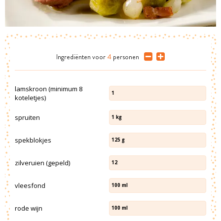
Ingrediënten
voor
4
personen
lamskroon (minimum 8
1
koteletjes)
spruiten
1
kg
spekblokjes
125
g
zilveruien (gepeld)
12
vleesfond
100
ml
rode wijn
100
ml