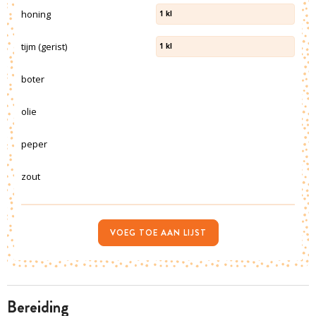
honing
1
kl
tijm (gerist)
1
kl
boter
olie
peper
zout
VOEG TOE AAN LIJST
bereiding