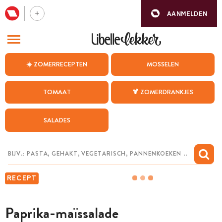
AANMELDEN
BEZOEK ONZE ANDERE WEBSITES
☀️ ZOMERRECEPTEN
MOSSELEN
RECEPTEN
TOMAAT
🍹 ZOMERDRANKJES
WEEKMENU
SALADES
CHAT MET MAIA
INSPIRATIE
MIJN BEWAARDE RECEPTEN
RECEPT
Paprika-maïssalade