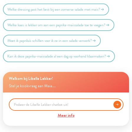
Welke dressing past het best bij een zomerse salade met maïs?
Welke kaas is lekker om aan een paprika-maïssalade toe te voegen?
Moet ik paprika's schillen voor ik ze in een salade verwerk?
Kan ik deze paprika-maïssalade al een dag op voorhand klaarmaken?
Welkom bij Libelle Lekker!
Stel je kookvraag aan Maia...
Meer info