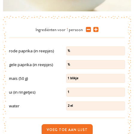
Ingrediënten
voor
1
persoon
rode paprika (in reepjes)
½
gele paprika (in reepjes)
½
maïs (50 g)
1
blikje
ui (in ringetjes)
1
water
2
el
VOEG TOE AAN LIJST