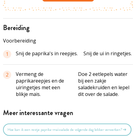
bereiding
Voorbereiding
Snij de paprika's in reepjes.
Snij de ui in ringetjes.
1
Vermeng de
Doe 2 eetlepels water
2
paprikareepjes en de
bij een zakje
uiringetjes met een
saladekruiden en lepel
blikje maïs.
dit over de salade.
Meer interessante vragen
Hoe kan ik een restje paprika-maïssalade de volgende dag lekker verwerken?