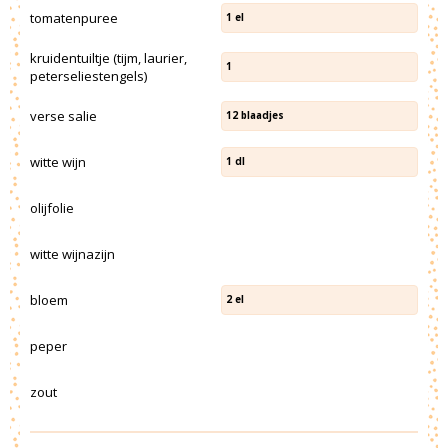
tomatenpuree
1
el
kruidentuiltje (tijm, laurier,
1
peterseliestengels)
verse salie
12
blaadjes
witte wijn
1
dl
olijfolie
witte wijnazijn
bloem
2
el
peper
zout