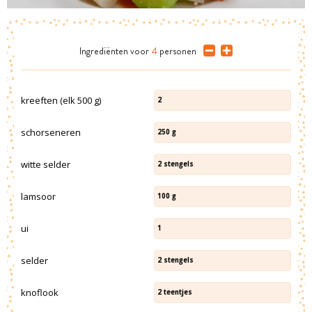
Ingrediënten
voor
4
personen
kreeften (elk 500 g)
2
schorseneren
250
g
witte selder
2
stengels
lamsoor
100
g
ui
1
selder
2
stengels
knoflook
2
teentjes