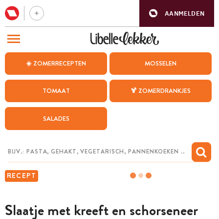
AANMELDEN
BEZOEK ONZE ANDERE WEBSITES
☀️ ZOMERRECEPTEN
MOSSELEN
RECEPTEN
TOMAAT
🍹 ZOMERDRANKJES
WEEKMENU
SALADES
CHAT MET MAIA
INSPIRATIE
MIJN BEWAARDE RECEPTEN
RECEPT
Slaatje met kreeft en schorseneer