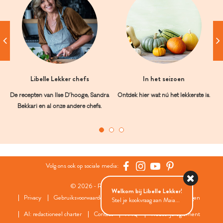
Libelle Lekker chefs
In het seizoen
De recepten van Ilse D’hooge, Sandra
Ontdek hier wat nú het lekkerste is.
Bekkari en al onze andere chefs.
Volg ons ook op sociale media:
© 2026 - Roularta Media Group
Welkom bij Libelle Lekker!
Privacy
Gebruiksvoorwaarden
Cookies
Cookies instellingen
Stel je kookvraag aan Maia...
AI: redactioneel charter
Contact
FAQ
Wedstrijdreglement