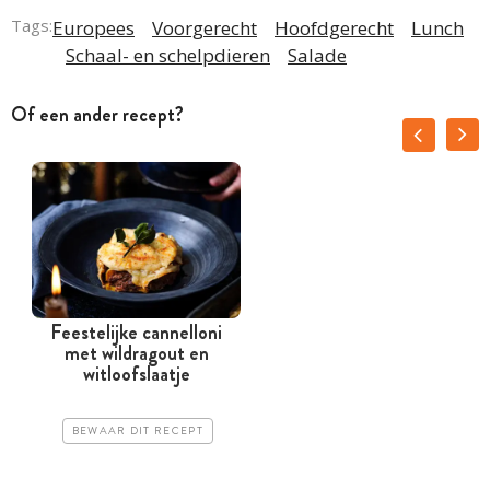
Tags:
Europees
Voorgerecht
Hoofdgerecht
Lunch
Schaal- en schelpdieren
Salade
Of een ander recept?
Feestelijke cannelloni
met wildragout en
witloofslaatje
BEWAAR DIT RECEPT