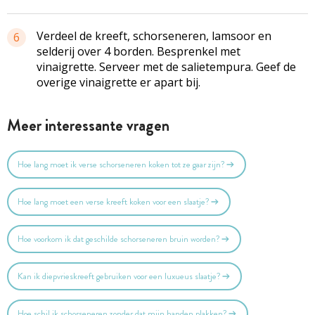
Verdeel de kreeft, schorseneren, lamsoor en
6
selderij over 4 borden. Besprenkel met
vinaigrette. Serveer met de salietempura. Geef de
overige vinaigrette er apart bij.
Meer interessante vragen
Hoe lang moet ik verse schorseneren koken tot ze gaar zijn?
Hoe lang moet een verse kreeft koken voor een slaatje?
Hoe voorkom ik dat geschilde schorseneren bruin worden?
Kan ik diepvrieskreeft gebruiken voor een luxueus slaatje?
Hoe schil ik schorseneren zonder dat mijn handen plakken?