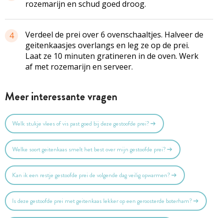
rozemarijn en schud goed droog.
Verdeel de prei over 6
ovenschaaltjes
. Halveer de
4
geitenkaasjes
overlangs en leg ze op de prei.
Laat ze 10 minuten gratineren in de oven. Werk
af met rozemarijn en serveer.
Meer interessante vragen
Welk stukje vlees of vis past goed bij deze gestoofde prei?
Welke soort geitenkaas smelt het best over mijn gestoofde prei?
Kan ik een restje gestoofde prei de volgende dag veilig opwarmen?
Is deze gestoofde prei met geitenkaas lekker op een geroosterde boterham?