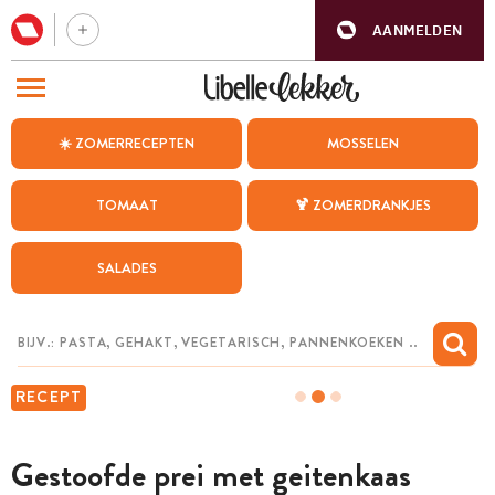
AANMELDEN
BEZOEK ONZE ANDERE WEBSITES
☀️ ZOMERRECEPTEN
MOSSELEN
RECEPTEN
TOMAAT
🍹 ZOMERDRANKJES
WEEKMENU
SALADES
CHAT MET MAIA
INSPIRATIE
MIJN BEWAARDE RECEPTEN
RECEPT
Gestoofde prei met geitenkaas