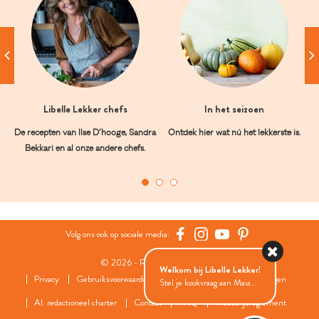
Libelle Lekker chefs
In het seizoen
De recepten van Ilse D’hooge, Sandra
Ontdek hier wat nú het lekkerste is.
Bekkari en al onze andere chefs.
Volg ons ook op sociale media:
© 2026 - Roularta Media Group
Welkom bij Libelle Lekker!
Privacy
Gebruiksvoorwaarden
Cookies
Cookies instellingen
Stel je kookvraag aan Maia...
AI: redactioneel charter
Contact
FAQ
Wedstrijdreglement