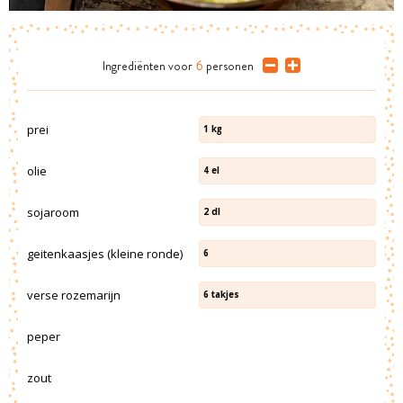
Ingrediënten
voor
6
personen
prei
1
kg
olie
4
el
sojaroom
2
dl
geitenkaasjes (kleine ronde)
6
verse rozemarijn
6
takjes
peper
zout