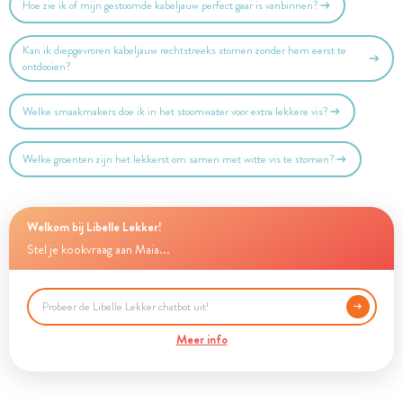
Hoe zie ik of mijn gestoomde kabeljauw perfect gaar is vanbinnen?
Kan ik diepgevroren kabeljauw rechtstreeks stomen zonder hem eerst te
ontdooien?
Welke smaakmakers doe ik in het stoomwater voor extra lekkere vis?
Welke groenten zijn het lekkerst om samen met witte vis te stomen?
Welkom bij Libelle Lekker!
Stel je kookvraag aan Maia...
Meer info