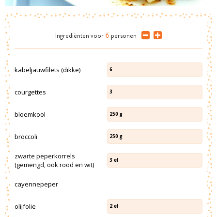
Ingrediënten
voor
6
personen
kabeljauwfilets (dikke)
6
courgettes
3
bloemkool
250
g
broccoli
250
g
zwarte peperkorrels
3
el
(gemengd, ook rood en wit)
cayennepeper
olijfolie
2
el