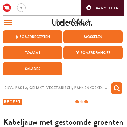
AANMELDEN
BEZOEK ONZE ANDERE WEBSITES
☀️ ZOMERRECEPTEN
MOSSELEN
RECEPTEN
TOMAAT
🍹 ZOMERDRANKJES
WEEKMENU
SALADES
CHAT MET MAIA
INSPIRATIE
MIJN BEWAARDE RECEPTEN
RECEPT
Kabeljauw met gestoomde groenten