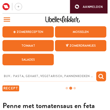
AANMELDEN
BEZOEK ONZE ANDERE WEBSITES
☀️ ZOMERRECEPTEN
MOSSELEN
RECEPTEN
TOMAAT
🍹 ZOMERDRANKJES
WEEKMENU
SALADES
CHAT MET MAIA
INSPIRATIE
MIJN BEWAARDE RECEPTEN
RECEPT
Penne met tomatensaus en feta