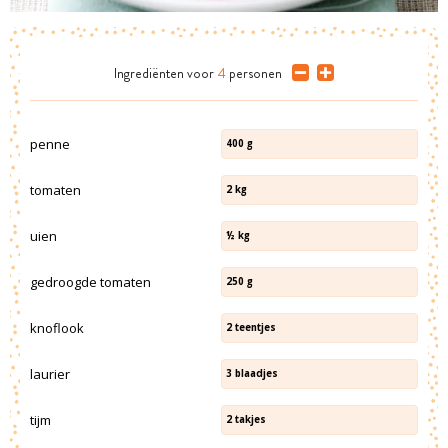
Ingrediënten
voor
4
personen
penne
400
g
tomaten
2
kg
uien
½
kg
gedroogde tomaten
250
g
knoflook
2
teentjes
laurier
3
blaadjes
tijm
2
takjes