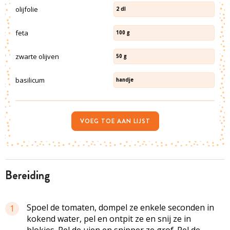
olijfolie
2
dl
feta
100
g
zwarte olijven
50
g
basilicum
handje
VOEG TOE AAN LIJST
bereiding
Spoel de tomaten, dompel ze enkele seconden in
1
kokend water, pel en ontpit ze en snij ze in
blokjes. Pel de uien en snipper ze grof. Pel de