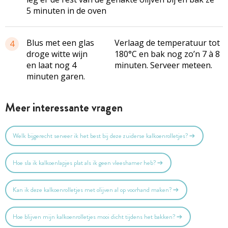
5 minuten in de oven
Blus met een glas
Verlaag de temperatuur tot
4
droge witte wijn
180°C en bak nog zo’n 7 à 8
en laat nog 4
minuten. Serveer meteen.
minuten garen.
Meer interessante vragen
Welk bijgerecht serveer ik het best bij deze zuiderse kalkoenrolletjes?
Hoe sla ik kalkoenlapjes plat als ik geen vleeshamer heb?
Kan ik deze kalkoenrolletjes met olijven al op voorhand maken?
Hoe blijven mijn kalkoenrolletjes mooi dicht tijdens het bakken?