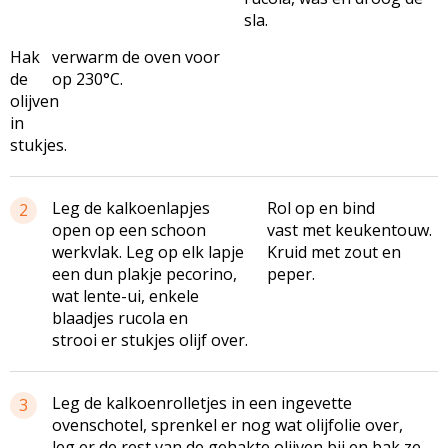
sla.
Hak
verwarm de oven voor
de
op 230°C.
olijven
in
stukjes.
Leg de kalkoenlapjes
Rol op en bind
2
open op een schoon
vast met keukentouw.
werkvlak. Leg op elk lapje
Kruid met zout en
een dun plakje pecorino,
peper.
wat lente-ui, enkele
blaadjes rucola en
strooi er stukjes olijf over.
Leg de kalkoenrolletjes in een ingevette
3
ovenschotel, sprenkel er nog wat olijfolie over,
leg er de rest van de gehakte olijven bij en bak ze