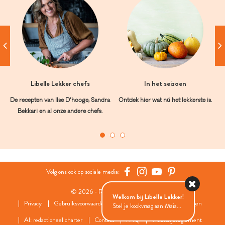
Libelle Lekker chefs
In het seizoen
De recepten van Ilse D’hooge, Sandra
Ontdek hier wat nú het lekkerste is.
Bekkari en al onze andere chefs.
Volg ons ook op sociale media:
© 2026 - Roularta Media Group
Welkom bij Libelle Lekker!
Privacy
Gebruiksvoorwaarden
Cookies
Cookies instellingen
Stel je kookvraag aan Maia...
AI: redactioneel charter
Contact
FAQ
Wedstrijdreglement