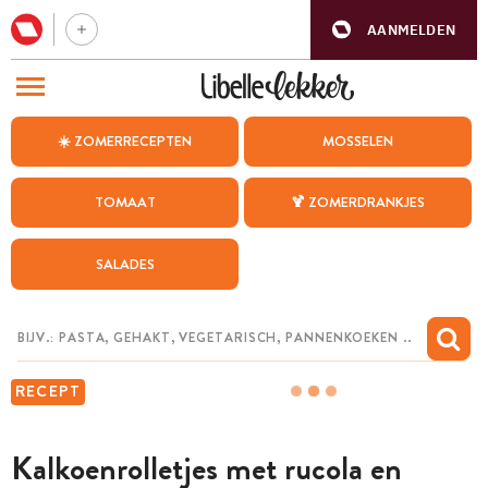
AANMELDEN
BEZOEK ONZE ANDERE WEBSITES
☀️ ZOMERRECEPTEN
MOSSELEN
RECEPTEN
TOMAAT
🍹 ZOMERDRANKJES
WEEKMENU
SALADES
CHAT MET MAIA
INSPIRATIE
MIJN BEWAARDE RECEPTEN
RECEPT
Kalkoenrolletjes met rucola en