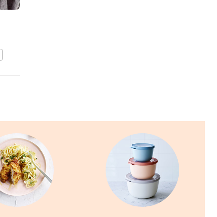
Ratatouille met krieltjes
en kruidige balletjes
BEWAAR DIT RECEPT