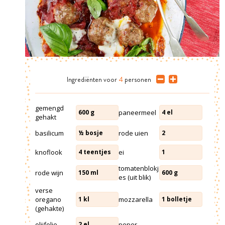
Ingrediënten
voor
4
personen
gemengd
paneermeel
600
g
4
el
gehakt
basilicum
rode uien
½
bosje
2
knoflook
ei
4
teentjes
1
tomatenblokj
rode wijn
150
ml
600
g
es (uit blik)
verse
oregano
mozzarella
1
kl
1
bolletje
(gehakte)
olijfolie
peper
2
el