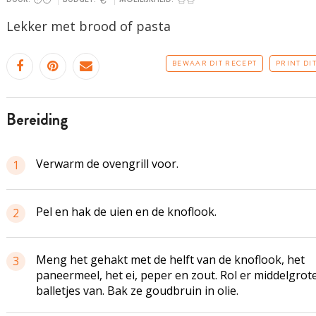
Lekker met brood of pasta
BEWAAR DIT RECEPT
PRINT DI
bereiding
Verwarm de
ovengrill
voor.
1
Pel en hak de uien en de knoflook.
2
Meng het gehakt met de helft van de knoflook, het
3
paneermeel, het ei, peper en zout. Rol er middelgrot
balletjes van. Bak ze goudbruin in olie.