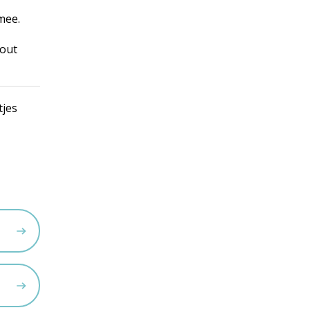
mee.
zout
tjes