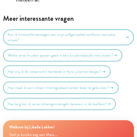
Meer interessante vragen
Kan ik limoncello toevoegen aan mijn zelfgemaakte confituur voor extra
smaak?
Welke verse kruiden passen goed in een kruidentaboulé met citroen?
Hoe snij ik de citroenschil het beste in fijne julienne reepjes?
Hoe maak ik een citroen-meringuetaart zonder boter te gebruiken?
Hoe lang kan ik verse citroengrasstengels bewaren in de koelkast?
Welkom bij Libelle Lekker!
Stel je kookvraag aan Maia...