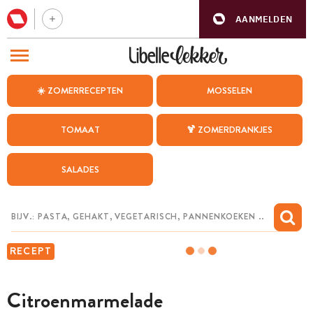
AANMELDEN
BEZOEK ONZE ANDERE WEBSITES
☀️ ZOMERRECEPTEN
MOSSELEN
RECEPTEN
TOMAAT
🍹 ZOMERDRANKJES
WEEKMENU
SALADES
CHAT MET MAIA
INSPIRATIE
MIJN BEWAARDE RECEPTEN
RECEPT
Citroenmarmelade