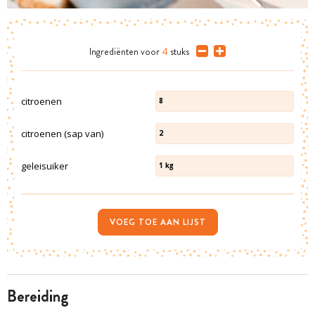
Ingrediënten
voor
4
stuks
citroenen
8
citroenen (sap van)
2
geleisuiker
1
kg
VOEG TOE AAN LIJST
bereiding