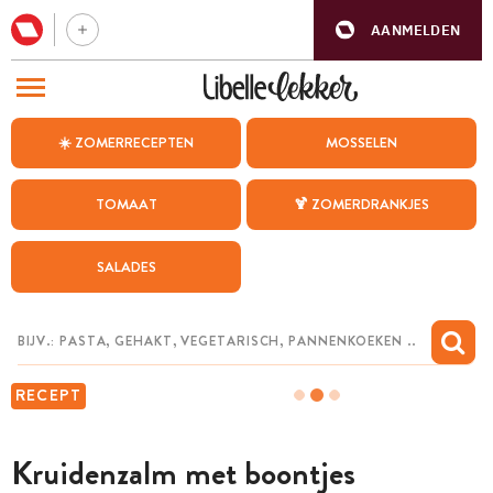
AANMELDEN
BEZOEK ONZE ANDERE WEBSITES
☀️ ZOMERRECEPTEN
MOSSELEN
RECEPTEN
TOMAAT
🍹 ZOMERDRANKJES
WEEKMENU
SALADES
CHAT MET MAIA
INSPIRATIE
MIJN BEWAARDE RECEPTEN
RECEPT
Kruidenzalm met boontjes