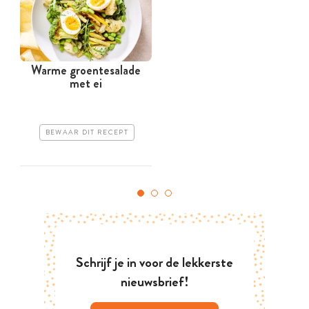
Warme groentesalade
T
met ei
BEWAAR DIT RECEPT
Schrijf je in voor de lekkerste
nieuwsbrief!