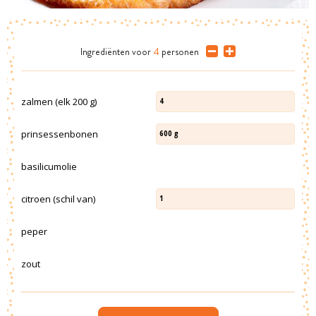
Ingrediënten
voor
4
personen
zalmen (elk 200 g)
4
prinsessenbonen
600
g
basilicumolie
citroen (schil van)
1
peper
zout