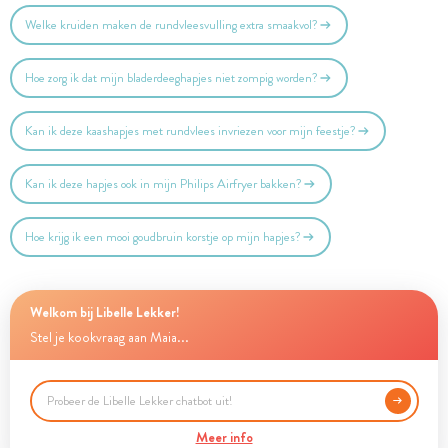
Welke kruiden maken de rundvleesvulling extra smaakvol?
Hoe zorg ik dat mijn bladerdeeghapjes niet zompig worden?
Kan ik deze kaashapjes met rundvlees invriezen voor mijn feestje?
Kan ik deze hapjes ook in mijn Philips Airfryer bakken?
Hoe krijg ik een mooi goudbruin korstje op mijn hapjes?
Welkom bij Libelle Lekker!
Stel je kookvraag aan Maia...
Meer info