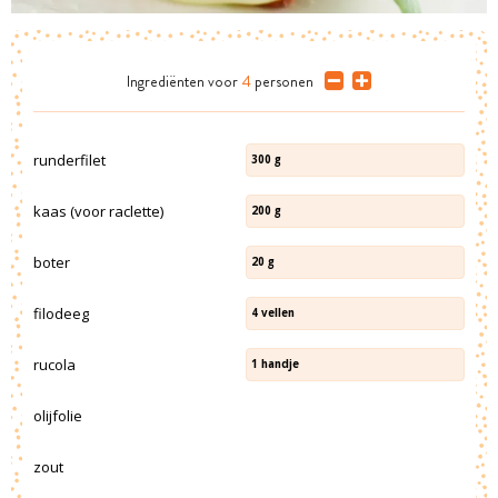
Ingrediënten
voor
4
personen
runderfilet
300
g
kaas (voor raclette)
200
g
boter
20
g
filodeeg
4
vellen
rucola
1
handje
olijfolie
zout