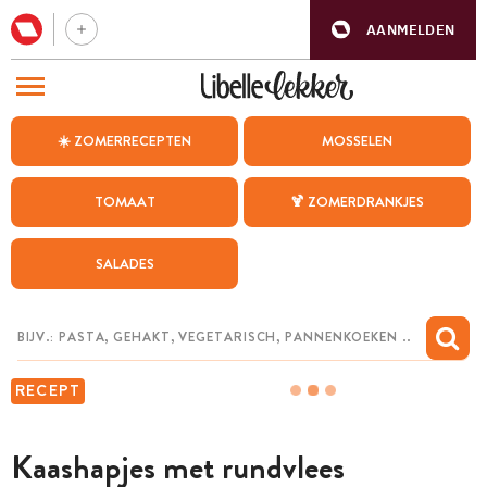
AANMELDEN
BEZOEK ONZE ANDERE WEBSITES
☀️ ZOMERRECEPTEN
MOSSELEN
RECEPTEN
TOMAAT
🍹 ZOMERDRANKJES
WEEKMENU
SALADES
CHAT MET MAIA
INSPIRATIE
MIJN BEWAARDE RECEPTEN
RECEPT
Kaashapjes met rundvlees