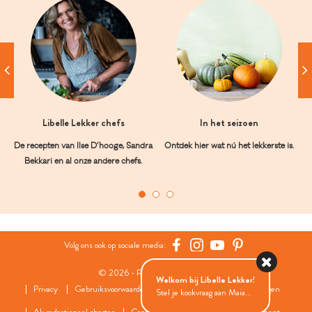
Libelle Lekker chefs
In het seizoen
De recepten van Ilse D’hooge, Sandra
Ontdek hier wat nú het lekkerste is.
Bekkari en al onze andere chefs.
Volg ons ook op sociale media:
© 2026 - Roularta Media Group
Welkom bij Libelle Lekker!
Privacy
Gebruiksvoorwaarden
Cookies
Cookies instellingen
Stel je kookvraag aan Maia...