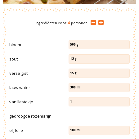
Ingrediënten
voor
4
personen
bloem
500
g
zout
12
g
verse gist
15
g
lauw water
300
ml
vanillestokje
1
gedroogde rozemarijn
olijfolie
100
ml