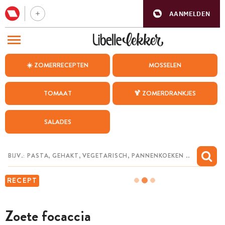
AANMELDEN
BEZOEK ONZE ANDERE WEBSITES
☀️ ZOMERRECEPTEN
MOSSELEN
RECEPTEN
TOMAAT
🍹 ZOMERDRANKJES
WEEKMENU
SALADES
CHAT MET MAIA
INSPIRATIE
MIJN BEWAARDE RECEPTEN
RECEPT
Zoete focaccia