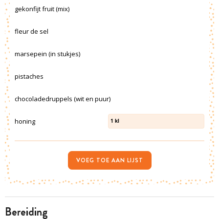
gekonfijt fruit (mix)
fleur de sel
marsepein (in stukjes)
pistaches
chocoladedruppels (wit en puur)
honing
1
kl
VOEG TOE AAN LIJST
bereiding