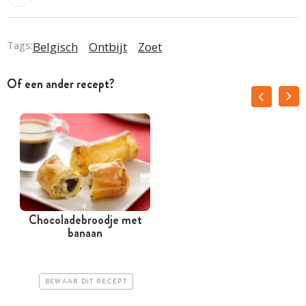
Tags:
Belgisch
Ontbijt
Zoet
Of een ander recept?
Chocoladebroodje met
I
banaan
BEWAAR DIT RECEPT