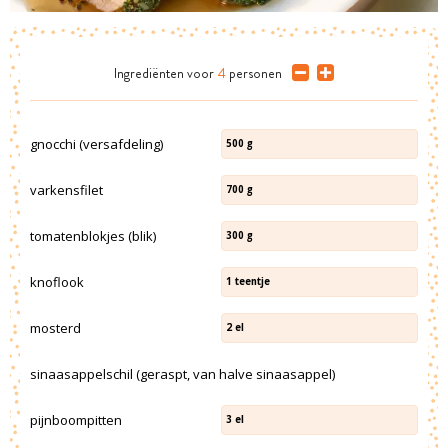
Ingrediënten
voor
4
personen
gnocchi (versafdeling)
500
g
varkensfilet
700
g
tomatenblokjes (blik)
300
g
knoflook
1
teentje
mosterd
2
el
sinaasappelschil (geraspt, van halve sinaasappel)
pijnboompitten
3
el