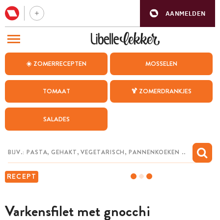
AANMELDEN
BEZOEK ONZE ANDERE WEBSITES
☀️ ZOMERRECEPTEN
MOSSELEN
RECEPTEN
TOMAAT
🍹 ZOMERDRANKJES
WEEKMENU
SALADES
CHAT MET MAIA
INSPIRATIE
MIJN BEWAARDE RECEPTEN
RECEPT
Varkensfilet met gnocchi