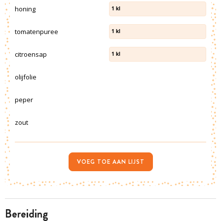
honing
1
kl
tomatenpuree
1
kl
citroensap
1
kl
olijfolie
peper
zout
VOEG TOE AAN LIJST
bereiding