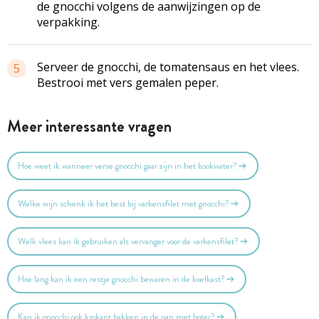
de gnocchi volgens de aanwijzingen op de
verpakking.
Serveer de gnocchi, de tomatensaus en het vlees.
5
Bestrooi met vers gemalen peper.
Meer interessante vragen
Hoe weet ik wanneer verse gnocchi gaar zijn in het kookwater?
Welke wijn schenk ik het best bij varkensfilet met gnocchi?
Welk vlees kan ik gebruiken als vervanger voor de varkensfilet?
Hoe lang kan ik een restje gnocchi bewaren in de koelkast?
Kan ik gnocchi ook krokant bakken in de pan met boter?