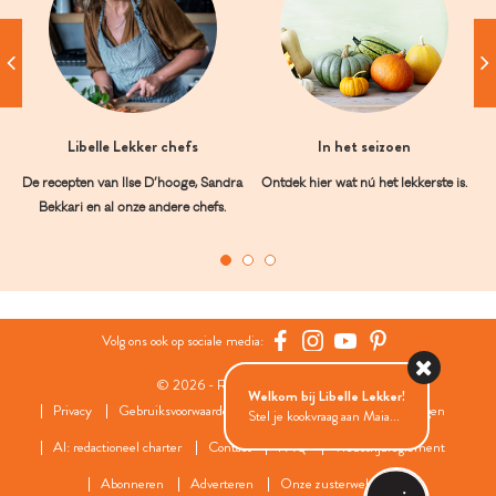
Libelle Lekker chefs
In het seizoen
De recepten van Ilse D’hooge, Sandra
Ontdek hier wat nú het lekkerste is.
Bekkari en al onze andere chefs.
Volg ons ook op sociale media:
© 2026 - Roularta Media Group
Welkom bij Libelle Lekker!
Privacy
Gebruiksvoorwaarden
Cookies
Cookies instellingen
Stel je kookvraag aan Maia...
AI: redactioneel charter
Contact
FAQ
Wedstrijdreglement
Abonneren
Adverteren
Onze zusterwebsites