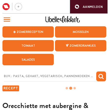
AANMELDEN
BEZOEK ONZE ANDERE WEBSITES
☀️ ZOMERRECEPTEN
MOSSELEN
RECEPTEN
TOMAAT
🍹 ZOMERDRANKJES
WEEKMENU
SALADES
CHAT MET MAIA
INSPIRATIE
MIJN BEWAARDE RECEPTEN
RECEPT
Orecchiette met aubergine &