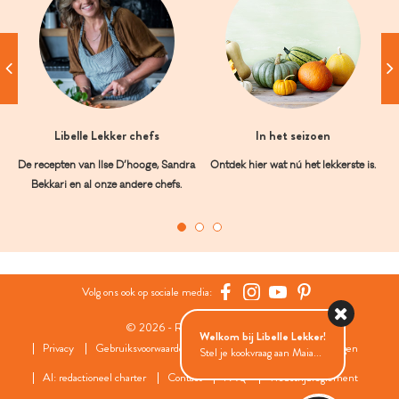
Libelle Lekker chefs
In het seizoen
De recepten van Ilse D’hooge, Sandra
Ontdek hier wat nú het lekkerste is.
Bekkari en al onze andere chefs.
Volg ons ook op sociale media:
© 2026 - Roularta Media Group
Welkom bij Libelle Lekker!
Privacy
Gebruiksvoorwaarden
Cookies
Cookies instellingen
Stel je kookvraag aan Maia...
AI: redactioneel charter
Contact
FAQ
Wedstrijdreglement