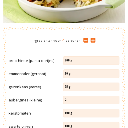
Ingrediënten
voor
4
personen
orecchiette (pasta-oortjes)
500
g
emmentaler (geraspt)
50
g
geitenkaas (verse)
75
g
aubergines (kleine)
2
kerstomaten
100
g
zwarte olijven
100
g