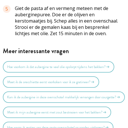
Giet de pasta af en vermeng meteen met de
5
auberginepuree. Doe er de olijven en
kerstomaatjes bij. Schep alles in een ovenschaal.
Strooi er de gemalen kaas bij en besprenkel
lichtjes met olie. Zet 15 minuten in de oven.
Meer interessante vragen
Hoe voorkom ik dat aubergine te veel olie opslorpt tijdens het bakken?
Moet ik de orecchiette eerst voorkoken voor ik ze gratineer?
Kan ik de aubergine in deze ovenschotel makkelijk vervangen door courgette?
Moet ik mijn aubergine eerst met zout bestrooien voor het bakken?
Hoe warm ik restjes van deze pasta-ovenschotel op zonder uitdrogen?