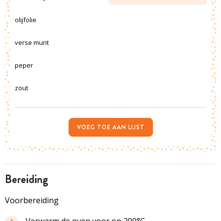
olijfolie
verse munt
peper
zout
VOEG TOE AAN LIJST
bereiding
Voorbereiding
Verwarm de oven voor op 200°C.