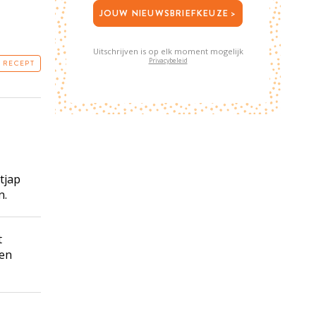
JOUW NIEUWSBRIEFKEUZE >
Uitschrijven is op elk moment mogelijk
Privacybeleid
T RECEPT
tjap
n.
t
ten