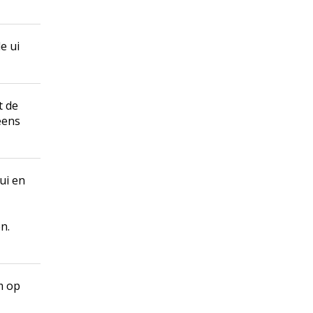
e ui
t de
eens
ui en
n.
m op