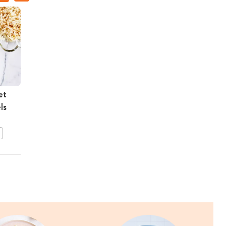
et
Noedelsoep + reepjes
ls
rundvlees
BEWAAR DIT RECEPT