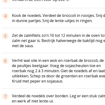
3
Kook de noedels. Verdeel de broccoli in roosjes. Snij d
4
in dunne partjes. Snij de lente-uitjes in ringen.
Zet de zalmfilets zo’n 10 tot 12 minuten in de oven to
5
zalm net gaar is. Bestrijk halverwege de baktijd nog 
met de saus.
Verhit wat olie in een wok en roerbak de broccoli, de 
6
de peultjes beetgaar. Voeg de sojascheuten toe en
roerbak nog 2 à 3 minuten. Giet de noedels af en laat
uitlekken. Schep ze door de groenten en roerbak eve
Kruid met peper en sojasaus.
Verdeel de noedels over borden. Leg er een stuk zal
7
en werk af met lente-ui.