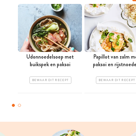
Udonnoedelsoep met
Papillot van zalm m
buikspek en paksoi
paksoi en rijstnoede
BEWAAR DIT RECEPT
BEWAAR DIT RECEPT