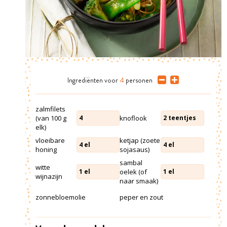
Ingrediënten
voor
4
personen
zalmfilets
(van 100 g
knoflook
4
2
teentjes
elk)
vloeibare
ketjap (zoete
4
el
4
el
honing
sojasaus)
sambal
witte
oelek (of
1
el
1
el
wijnazijn
naar smaak)
zonnebloemolie
peper en zout