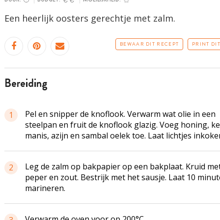
Een heerlijk oosters gerechtje met zalm.
BEWAAR DIT RECEPT
PRINT DI
bereiding
Pel en snipper de knoflook. Verwarm wat olie in een
1
steelpan en fruit de knoflook glazig. Voeg honing, ke
manis, azijn en sambal oelek toe. Laat lichtjes inkoke
Leg de zalm op bakpapier op een bakplaat. Kruid me
2
peper en zout. Bestrijk met het sausje. Laat 10 minu
marineren.
Verwarm de oven voor op 200°C.