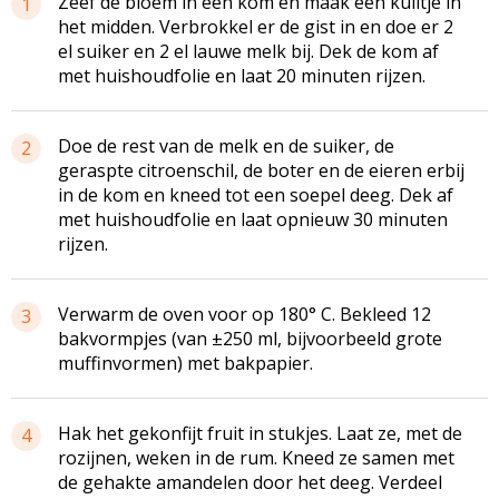
Zeef de bloem in een kom en maak een kuiltje in
1
het midden. Verbrokkel er de gist in en doe er 2
el suiker en 2 el lauwe melk bij. Dek de kom af
met huishoudfolie en laat 20 minuten rijzen.
Doe de rest van de melk en de suiker, de
2
geraspte citroenschil, de boter en de eieren erbij
in de kom en kneed tot een soepel deeg. Dek af
met huishoudfolie en laat opnieuw 30 minuten
rijzen.
Verwarm de oven voor op 180° C. Bekleed 12
3
bakvormpjes (van ±250 ml, bijvoorbeeld grote
muffinvormen) met bakpapier.
Hak het gekonfijt fruit in stukjes. Laat ze, met de
4
rozijnen, weken in de rum. Kneed ze samen met
de gehakte amandelen door het deeg. Verdeel