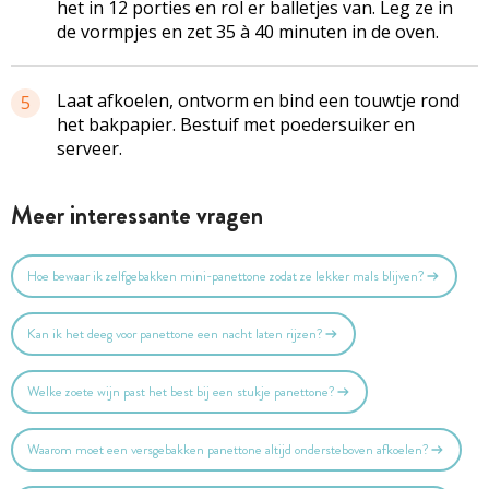
het in 12 porties en rol er balletjes van. Leg ze in
de vormpjes en zet 35 à 40 minuten in de oven.
Laat afkoelen, ontvorm en bind een touwtje rond
5
het bakpapier. Bestuif met poedersuiker en
serveer.
Meer interessante vragen
Hoe bewaar ik zelfgebakken mini-panettone zodat ze lekker mals blijven?
Kan ik het deeg voor panettone een nacht laten rijzen?
Welke zoete wijn past het best bij een stukje panettone?
Waarom moet een versgebakken panettone altijd ondersteboven afkoelen?