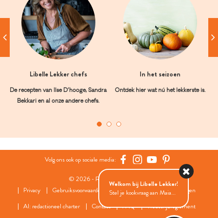
Libelle Lekker chefs
In het seizoen
De recepten van Ilse D’hooge, Sandra
Ontdek hier wat nú het lekkerste is.
Bekkari en al onze andere chefs.
Volg ons ook op sociale media:
© 2026 - Roularta Media Group
Welkom bij Libelle Lekker!
Privacy
Gebruiksvoorwaarden
Cookies
Cookies instellingen
Stel je kookvraag aan Maia...
AI: redactioneel charter
Contact
FAQ
Wedstrijdreglement