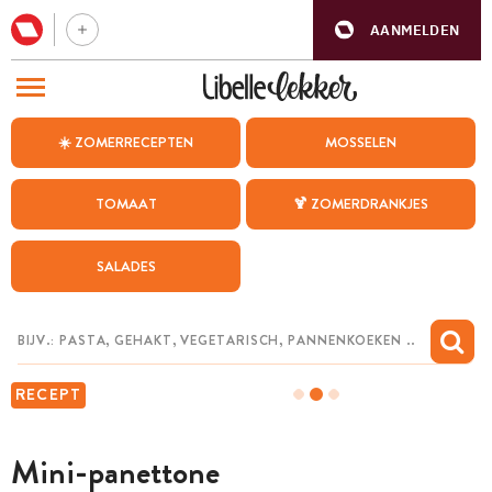
AANMELDEN
BEZOEK ONZE ANDERE WEBSITES
☀️ ZOMERRECEPTEN
MOSSELEN
RECEPTEN
TOMAAT
🍹 ZOMERDRANKJES
WEEKMENU
SALADES
CHAT MET MAIA
INSPIRATIE
MIJN BEWAARDE RECEPTEN
RECEPT
Mini-panettone