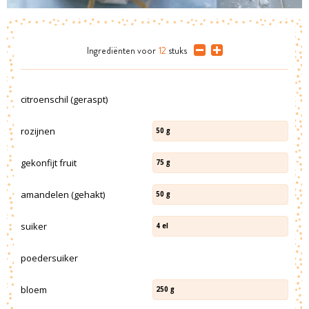
Ingrediënten
voor
12
stuks
citroenschil (geraspt)
rozijnen
50
g
gekonfijt fruit
75
g
amandelen (gehakt)
50
g
suiker
4
el
poedersuiker
bloem
250
g