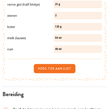
verse gist (half blokje)
21
g
eieren
2
boter
125
g
melk (lauwe)
50
ml
rum
40
ml
VOEG TOE AAN LIJST
bereiding