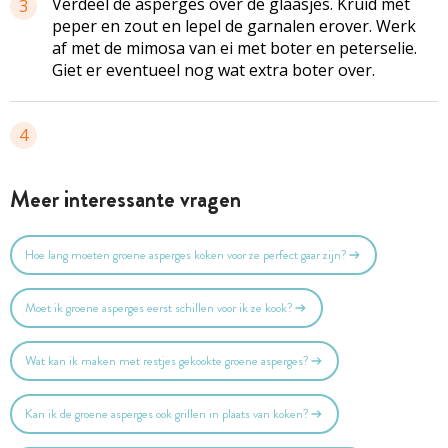
Verdeel de asperges over de glaasjes. Kruid met
3
peper en zout en lepel de garnalen erover. Werk
af met de mimosa van ei met boter en peterselie.
Giet er eventueel nog wat extra boter over.
4
Meer interessante vragen
Hoe lang moeten groene asperges koken voor ze perfect gaar zijn?
Moet ik groene asperges eerst schillen voor ik ze kook?
Wat kan ik maken met restjes gekookte groene asperges?
Kan ik de groene asperges ook grillen in plaats van koken?