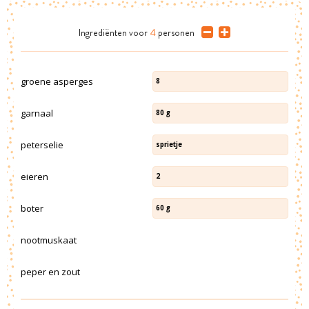
Ingrediënten
voor
4
personen
groene asperges
8
garnaal
80
g
peterselie
sprietje
eieren
2
boter
60
g
nootmuskaat
peper en zout