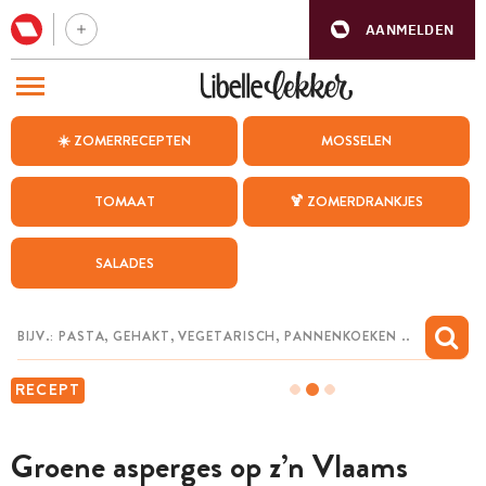
AANMELDEN
BEZOEK ONZE ANDERE WEBSITES
☀️ ZOMERRECEPTEN
MOSSELEN
RECEPTEN
TOMAAT
🍹 ZOMERDRANKJES
WEEKMENU
SALADES
CHAT MET MAIA
INSPIRATIE
MIJN BEWAARDE RECEPTEN
RECEPT
Groene asperges op z’n Vlaams