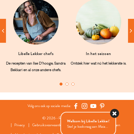
Libelle Lekker chefs
In het seizoen
De recepten van Ilse D’hooge, Sandra
Ontdek hier wat nú het lekkerste is.
Bekkari en al onze andere chefs.
Volg ons ook op sociale media:
© 2026 - Roularta Media Group
Welkom bij Libelle Lekker!
Privacy
Gebruiksvoorwaarden
Cookies
Cookies instellingen
Stel je kookvraag aan Maia...