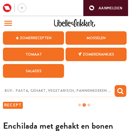
AANMELDEN
BEZOEK ONZE ANDERE WEBSITES
☀️ ZOMERRECEPTEN
MOSSELEN
RECEPTEN
TOMAAT
🍹 ZOMERDRANKJES
WEEKMENU
SALADES
CHAT MET MAIA
INSPIRATIE
MIJN BEWAARDE RECEPTEN
RECEPT
Enchilada met gehakt en bonen