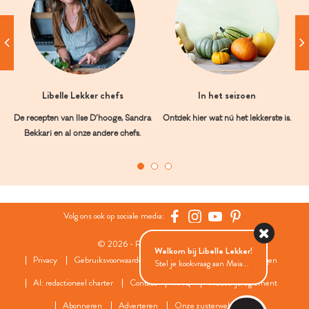
Libelle Lekker chefs
In het seizoen
De recepten van Ilse D’hooge, Sandra
Ontdek hier wat nú het lekkerste is.
Bekkari en al onze andere chefs.
Volg ons ook op sociale media:
© 2026 - Roularta Media Group
Welkom bij Libelle Lekker!
Privacy
Gebruiksvoorwaarden
Cookies
Cookies instellingen
Stel je kookvraag aan Maia...
AI: redactioneel charter
Contact
FAQ
Wedstrijdreglement
Abonneren
Adverteren
Onze zusterwebsites