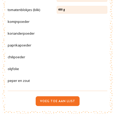
tomatenblokjes (blik)
400
g
komijnpoeder
korianderpoeder
paprikapoeder
chilipoeder
olijfolie
peper en zout
VOEG TOE AAN LIJST