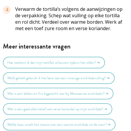
Verwarm de tortilla’s volgens de aanwijzingen op
4
de verpakking. Schep wat vulling op elke tortilla
en rol dicht. Verdeel over warme borden. Werk af
met een toef zure room en verse koriander.
Meer interessante vragen
Hoe voorkom ik dat mijn tortilla's scheuren tijdens het rollen?
Welk gehakt gebruik ik het best voor een smeuïge enchiladavulling?
Wat is een lekker en fris bijgerecht voor bij Mexicaanse enchilada's?
Wat is een goed alternatief voor verse koriander op mijn enchilada?
Welke kaas smelt het mooist over een warme enchilada uit de oven?