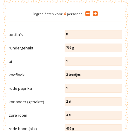
Ingrediënten
voor
4
personen
tortilla's
8
rundergehakt
700
g
ui
1
knoflook
2
teentjes
rode paprika
1
koriander (gehakte)
2
el
zure room
4
el
rode boon (blik)
400
g