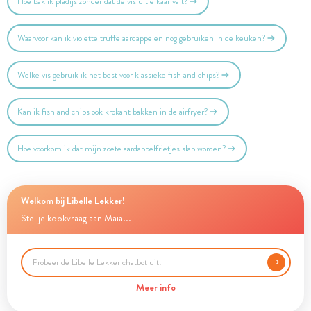
Hoe bak ik pladijs zonder dat de vis uit elkaar valt?
Waarvoor kan ik violette truffelaardappelen nog gebruiken in de keuken?
Welke vis gebruik ik het best voor klassieke fish and chips?
Kan ik fish and chips ook krokant bakken in de airfryer?
Hoe voorkom ik dat mijn zoete aardappelfrietjes slap worden?
Welkom bij Libelle Lekker!
Stel je kookvraag aan Maia...
Meer info