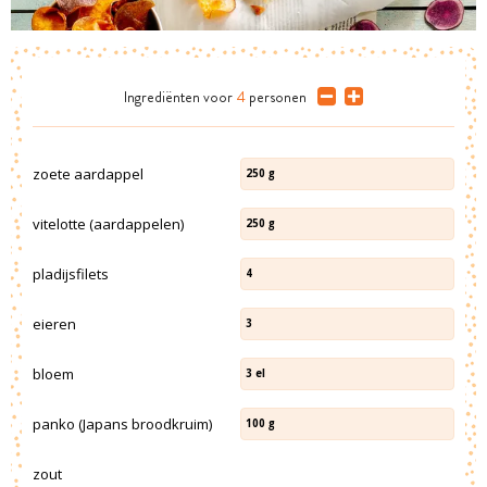
Ingrediënten
voor
4
personen
zoete aardappel
250
g
vitelotte (aardappelen)
250
g
pladijsfilets
4
eieren
3
bloem
3
el
panko (Japans broodkruim)
100
g
zout