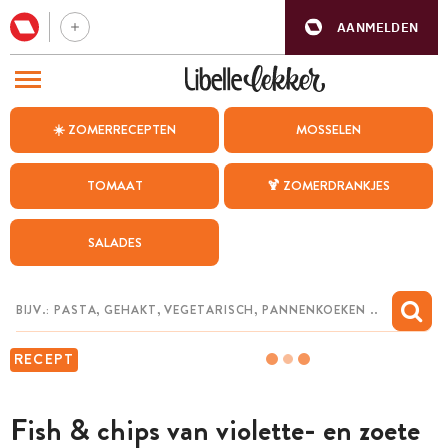
AANMELDEN
BEZOEK ONZE ANDERE WEBSITES
☀️ ZOMERRECEPTEN
MOSSELEN
RECEPTEN
TOMAAT
🍹 ZOMERDRANKJES
WEEKMENU
SALADES
CHAT MET MAIA
INSPIRATIE
MIJN BEWAARDE RECEPTEN
RECEPT
Fish & chips van violette- en zoete