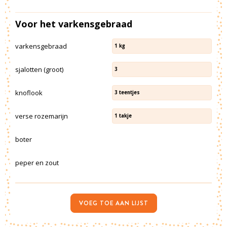
Voor het varkensgebraad
varkensgebraad
1
kg
sjalotten (groot)
3
knoflook
3
teentjes
verse rozemarijn
1
takje
boter
peper en zout
VOEG TOE AAN LIJST