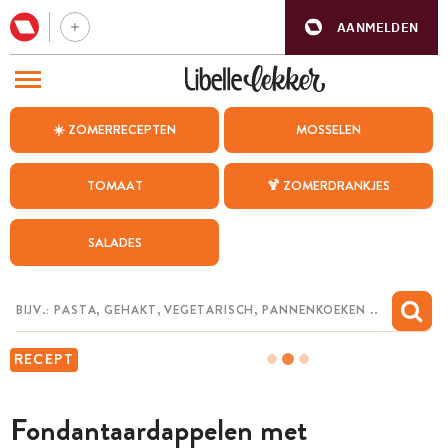
AANMELDEN
BEZOEK ONZE ANDERE WEBSITES
☀️ ZOMERRECEPTEN
MOSSELEN
RECEPTEN
TOMAAT
🍹 ZOMERDRANKJES
WEEKMENU
SALADES
CHAT MET MAIA
INSPIRATIE
MIJN BEWAARDE RECEPTEN
RECEPT
Fondantaardappelen met