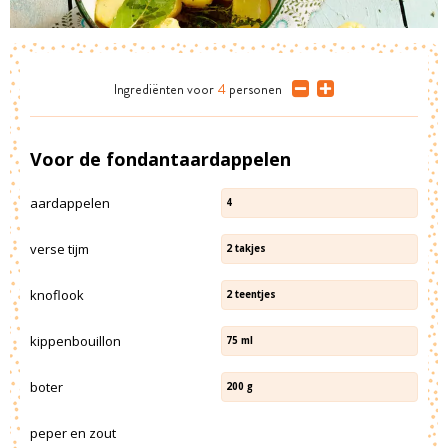
Ingrediënten
voor
4
personen
Voor de fondantaardappelen
aardappelen
4
verse tijm
2
takjes
knoflook
2
teentjes
kippenbouillon
75
ml
boter
200
g
peper en zout