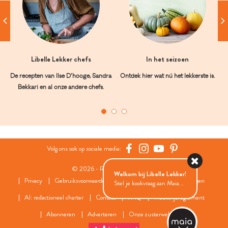
Libelle Lekker chefs
In het seizoen
De recepten van Ilse D’hooge, Sandra
Ontdek hier wat nú het lekkerste is.
Bekkari en al onze andere chefs.
Volg ons ook op sociale media:
© 2026 - Roularta Media Group
Welkom bij Libelle Lekker!
Privacy
Gebruiksvoorwaarden
Cookies
Cookies instellingen
Stel je kookvraag aan Maia...
AI: redactioneel charter
Contact
FAQ
Wedstrijdreglement
Abonneren
Adverteren
Onze zusterwebsites