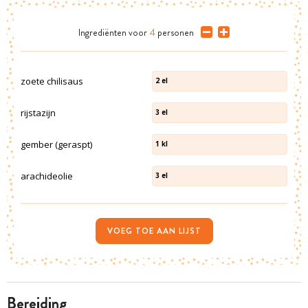
Ingrediënten
voor
4
personen
zoete chilisaus
2
el
rijstazijn
3
el
gember (geraspt)
1
kl
arachideolie
3
el
VOEG TOE AAN LIJST
bereiding