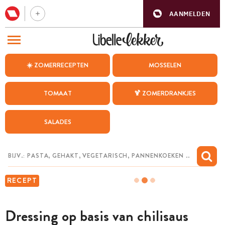
AANMELDEN
BEZOEK ONZE ANDERE WEBSITES
☀️ ZOMERRECEPTEN
MOSSELEN
RECEPTEN
TOMAAT
🍹 ZOMERDRANKJES
WEEKMENU
SALADES
CHAT MET MAIA
INSPIRATIE
MIJN BEWAARDE RECEPTEN
RECEPT
Dressing op basis van chilisaus