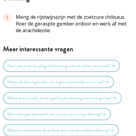
Meng de rijstwijnazijn met de zoetzure chilisaus.
1
Roer de geraspte gember erdoor en werk af met
de arachideolie.
Meer interessante vragen
Hoe maak ik een te pittige chilidressing snel wat zachter van smaak?
Welke olie kan ik gebruiken als ik geen arachideolie in huis heb?
Welke verse kruiden passen goed bij een dressing met verse gember?
Wat is een goed alternatief voor rijstwijnazijn in mijn dressing?
Waarom is arachideolie de perfecte basis voor een oosterse dressing?